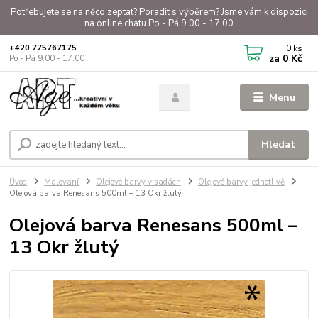
Potřebujete se na něco zeptat? Poradit s výběrem? Jsme vám k dispozici
na online chatu Po - Pá 9.00 - 17.00
0
ks
+420 775767175
za
0 Kč
Po - Pá 9.00 - 17.00
Menu
Hledat
Úvod
Malování
Olejové barvy v sadách
Olejové barvy jednotlivě
Olejová barva Renesans 500ml – 13 Okr žlutý
Olejová barva Renesans 500ml –
13 Okr žlutý