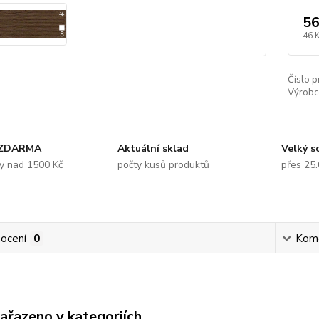
56
46 
Číslo p
Výrobc
 ZDARMA
Aktuální sklad
Velký s
y nad 1500 Kč
počty kusů produktů
přes 25
ocení
0
Kom
zařazeno v kategoriích