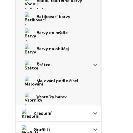
Vodou ředitelné barvy
Batikovací barvy
Barvy do mýdla
Barvy na obličej
Štětce
Malování podle čísel
Vzorníky barev
Kreslení
Grafitti