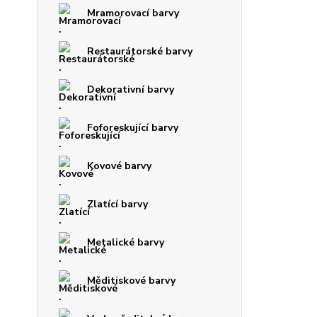
Mramorovací barvy
Restaurátorské barvy
Dekorativní barvy
Foforeskující barvy
Kovové barvy
Zlatící barvy
Metalické barvy
Měditiskové barvy