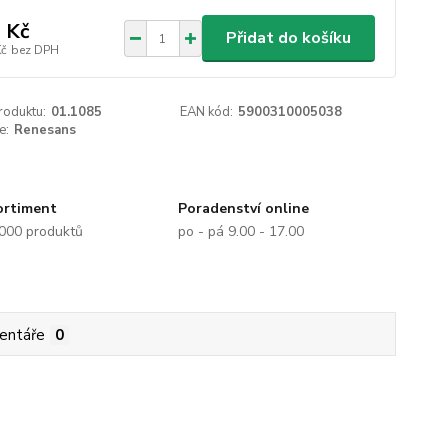
 Kč
Přidat do košíku
Kč
bez DPH
roduktu:
01.1085
EAN kód:
5900310005038
e:
Renesans
ortiment
Poradenství online
.000 produktů
po - pá 9.00 - 17.00
entáře
0