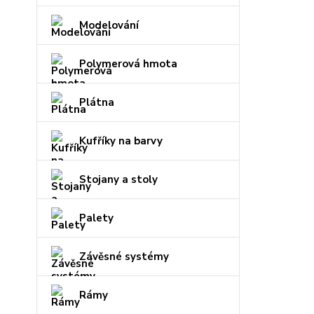
Modelování
Polymerová hmota
Plátna
Kufříky na barvy
Stojany a stoly
Palety
Závěsné systémy
Rámy