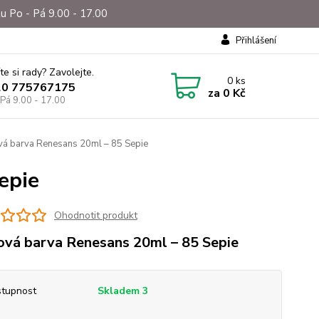
u Po - Pá 9.00 - 17.00
Přihlášení
te si rady? Zavolejte.
0
ks
20 775767175
za
0 Kč
 Pá 9.00 - 17.00
vá barva Renesans 20ml – 85 Sepie
epie
Ohodnotit produkt
ová barva Renesans 20ml – 85 Sepie
tupnost
Skladem 3