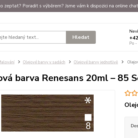
o zeptat? Poradit s výběrem? Jsme vám k dispozici na online chat
Neví
Hledat
+4
Po -
alování
Olejové barvy v sadách
Olejové barvy jednotlivě
Olejo
ová barva Renesans 20ml – 85 S
Olej
Dos