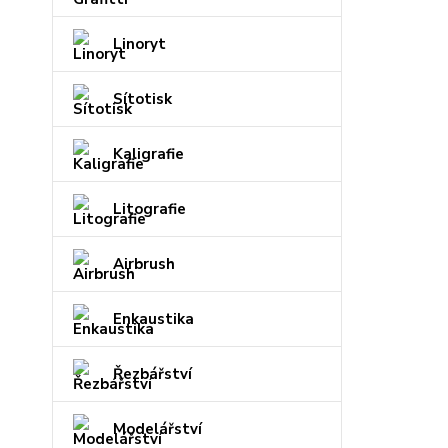
Linoryt
Sítotisk
Kaligrafie
Litografie
Airbrush
Enkaustika
Řezbářství
Modelářství