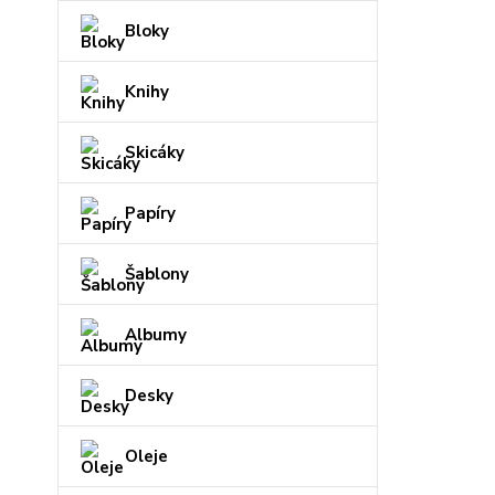
Bloky
Knihy
Skicáky
Papíry
Šablony
Albumy
Desky
Oleje