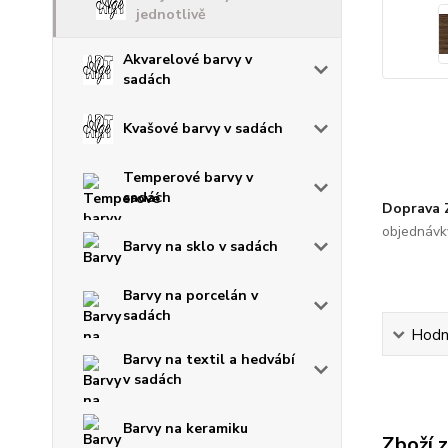
jednotlivě
Akvarelové barvy v
sadách
Kvašové barvy v sadách
Temperové barvy v
sadách
Doprava
objednávk
Barvy na sklo v sadách
Barvy na porcelán v
sadách
Hodn
Barvy na textil a hedvábí
v sadách
Barvy na keramiku
Zboží 