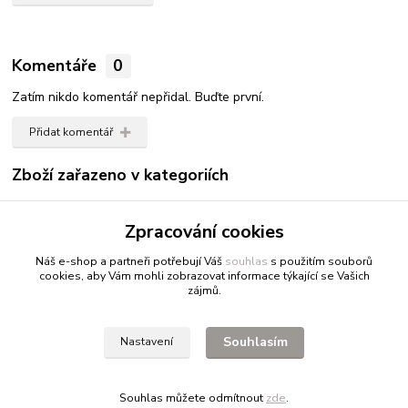
Komentáře
0
Zatím nikdo komentář nepřidal. Buďte první.
Přidat komentář
Zboží zařazeno v kategoriích
Renesans
Zpracování cookies
Olejové barvy jednotlivě
Náš e-shop a partneři potřebují Váš
souhlas
s použitím souborů
cookies, aby Vám mohli zobrazovat informace týkající se Vašich
zájmů.
Fitnessio.cz
- vše pro fitness
Profitpsa.cz
- vše pro psy
Souhlasím
Nastavení
Bestgreen.cz
- ječmen a chlorella
Souhlas můžete odmítnout
zde
.