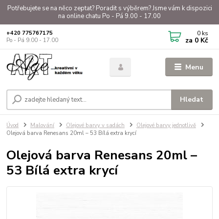
Potřebujete se na něco zeptat? Poradit s výběrem? Jsme vám k dispozici
na online chatu Po - Pá 9.00 - 17.00
0
ks
+420 775767175
za
0 Kč
Po - Pá 9.00 - 17.00
Menu
Hledat
Úvod
Malování
Olejové barvy v sadách
Olejové barvy jednotlivě
Olejová barva Renesans 20ml – 53 Bílá extra krycí
Olejová barva Renesans 20ml –
53 Bílá extra krycí