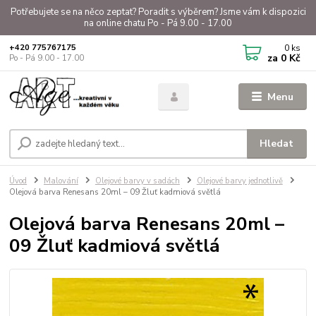
Potřebujete se na něco zeptat? Poradit s výběrem? Jsme vám k dispozici
na online chatu Po - Pá 9.00 - 17.00
0
ks
+420 775767175
za
0 Kč
Po - Pá 9.00 - 17.00
Menu
Hledat
Úvod
Malování
Olejové barvy v sadách
Olejové barvy jednotlivě
Olejová barva Renesans 20ml – 09 Žluť kadmiová světlá
Olejová barva Renesans 20ml –
09 Žluť kadmiová světlá