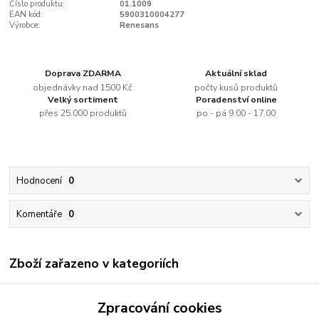
Číslo produktu:
01.1009
EAN kód:
5900310004277
Výrobce:
Renesans
Doprava ZDARMA
Aktuální sklad
objednávky nad 1500 Kč
počty kusů produktů
Velký sortiment
Poradenství online
přes 25.000 produktů
po - pá 9.00 - 17.00
Hodnocení
0
Komentáře
0
Zboží zařazeno v kategoriích
Renesans
Zpracování cookies
Olejové barvy jednotlivě