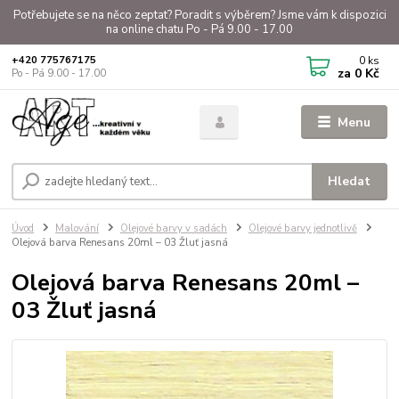
Potřebujete se na něco zeptat? Poradit s výběrem? Jsme vám k dispozici
na online chatu Po - Pá 9.00 - 17.00
0
ks
+420 775767175
za
0 Kč
Po - Pá 9.00 - 17.00
Menu
Hledat
Úvod
Malování
Olejové barvy v sadách
Olejové barvy jednotlivě
Olejová barva Renesans 20ml – 03 Žluť jasná
Olejová barva Renesans 20ml –
03 Žluť jasná