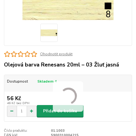
Ohodnotit produkt
Olejová barva Renesans 20ml – 03 Žluť jasná
Dostupnost
Skladem 4
56 Kč
46 Kč
bez DPH
Přidat do košíku
Číslo produktu:
01.1003
EAN kód:
5900310004215