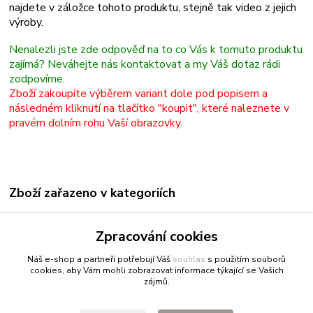
najdete v záložce tohoto produktu, stejně tak video z jejich
výroby.
Další velikosti: 01.2000 01.3000 01.4000
Nenalezli jste zde odpověď na to co Vás k tomuto produktu
zajímá? Neváhejte nás kontaktovat a my Váš dotaz rádi
zodpovíme.
Zboží zakoupíte výběrem variant dole pod popisem a
následném kliknutí na tlačítko "koupit", které naleznete v
pravém dolním rohu Vaší obrazovky.
Zboží zařazeno v kategoriích
Renesans
Zpracování cookies
Olejové barvy jednotlivě
Náš e-shop a partneři potřebují Váš
souhlas
s použitím souborů
cookies, aby Vám mohli zobrazovat informace týkající se Vašich
zájmů.
Fitnessio.cz
- vše pro fitness
Profitpsa.cz
- vše pro psy