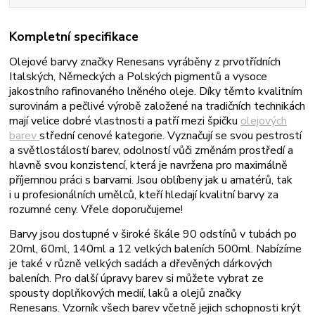
Kompletní specifikace
Olejové barvy
značky Renesans vyráběny z prvotřídních
Italských, Německých a Polských pigmentů a vysoce
jakostního rafinovaného lněného oleje. Díky těmto kvalitním
surovinám a pečlivé výrobě založené na tradičních technikách
mají velice dobré vlastnosti a patří mezi špičku
olejových
barev
střední cenové kategorie
. Vyznačují se svou
pestrostí
a světlostálostí barev, odolností vůči změnám prostředí a
hlavně svou konzistencí, která je navržena pro maximálně
příjemnou práci s barvami.
Jsou oblíbeny jak u amatérů, tak
i u profesionálních umělců, kteří hledají kvalitní barvy za
rozumné ceny. Vřele doporučujeme!
Barvy jsou dostupné v široké škále 90 odstínů v tubách po
20ml, 60ml, 140ml a 12 velkých baleních 500ml. Nabízíme
je také v různě velkých sadách a dřevěných dárkových
baleních. Pro další úpravy barev si můžete vybrat ze
spousty doplňkových medií, laků a olejů značky
Renesans.
Vzorník všech barev včetně jejich schopnosti krýt