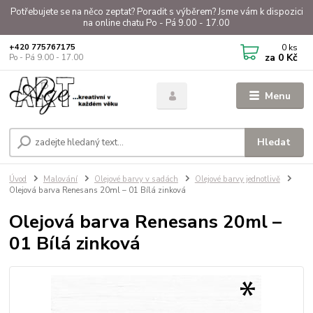
Potřebujete se na něco zeptat? Poradit s výběrem? Jsme vám k dispozici
na online chatu Po - Pá 9.00 - 17.00
0
ks
+420 775767175
za
0 Kč
Po - Pá 9.00 - 17.00
Menu
Hledat
Úvod
Malování
Olejové barvy v sadách
Olejové barvy jednotlivě
Olejová barva Renesans 20ml – 01 Bílá zinková
Olejová barva Renesans 20ml –
01 Bílá zinková