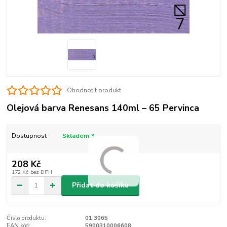
Ohodnotit produkt
Olejová barva Renesans 140ml – 65 Pervinca
Dostupnost
Skladem 3
208 Kč
172 Kč
bez DPH
Přidat do košíku
Číslo produktu:
01.3065
EAN kód:
5900310006608