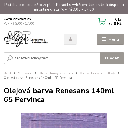
Potřebujete se na něco zeptat? Poradit s výběrem? Jsme vám k dispozici
na online chatu Po - Pá 9.00 - 17.00
0
ks
+420 775767175
za
0 Kč
Po - Pá 9.00 - 17.00
Menu
Hledat
Úvod
Malování
Olejové barvy v sadách
Olejové barvy jednotlivě
Olejová barva Renesans 140ml – 65 Pervinca
Olejová barva Renesans 140ml –
65 Pervinca