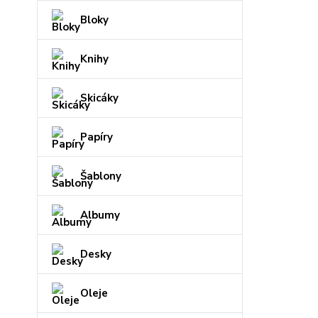
Bloky
Knihy
Skicáky
Papíry
Šablony
Albumy
Desky
Oleje