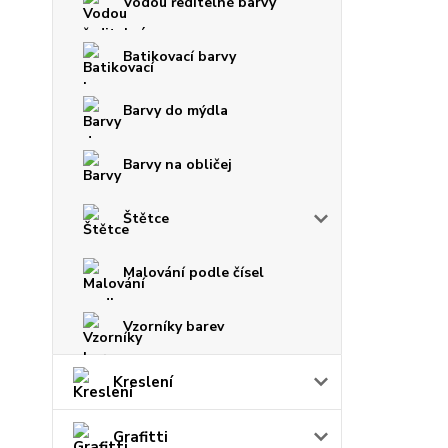
Vodou ředitelné barvy
Batikovací barvy
Barvy do mýdla
Barvy na obličej
Štětce
Malování podle čísel
Vzorníky barev
Kreslení
Grafitti