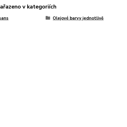
zařazeno v kategoriích
sans
Olejové barvy jednotlivě