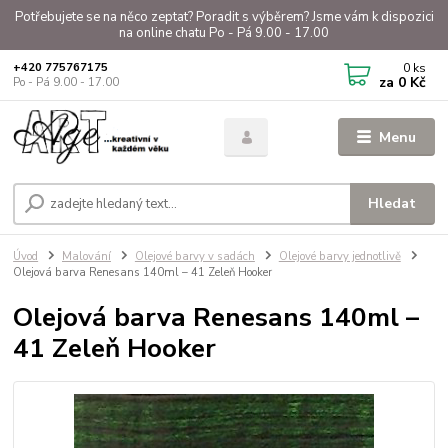
Potřebujete se na něco zeptat? Poradit s výběrem? Jsme vám k dispozici
na online chatu Po - Pá 9.00 - 17.00
0
ks
+420 775767175
za
0 Kč
Po - Pá 9.00 - 17.00
Menu
Hledat
Úvod
Malování
Olejové barvy v sadách
Olejové barvy jednotlivě
Olejová barva Renesans 140ml – 41 Zeleň Hooker
Olejová barva Renesans 140ml –
41 Zeleň Hooker