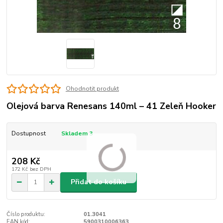
Ohodnotit produkt
Olejová barva Renesans 140ml – 41 Zeleň Hooker
Dostupnost
Skladem 3
208 Kč
172 Kč
bez DPH
Přidat do košíku
Číslo produktu:
01.3041
EAN kód:
5900310006363