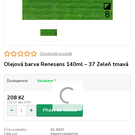
Ohodnotit produkt
Olejová barva Renesans 140ml – 37 Zeleň tmavá
Dostupnost
Skladem 2
208 Kč
172 Kč
bez DPH
Přidat do košíku
Číslo produktu:
01.3037
EAN kód:
5900310006325