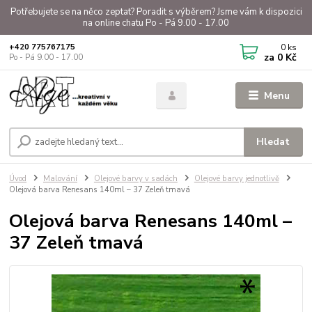
Potřebujete se na něco zeptat? Poradit s výběrem? Jsme vám k dispozici
na online chatu Po - Pá 9.00 - 17.00
0
ks
+420 775767175
za
0 Kč
Po - Pá 9.00 - 17.00
Menu
Hledat
Úvod
Malování
Olejové barvy v sadách
Olejové barvy jednotlivě
Olejová barva Renesans 140ml – 37 Zeleň tmavá
Olejová barva Renesans 140ml –
37 Zeleň tmavá