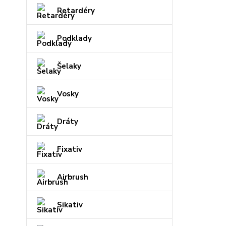
Retardéry
Podklady
Šelaky
Vosky
Dráty
Fixativ
Airbrush
Sikativ