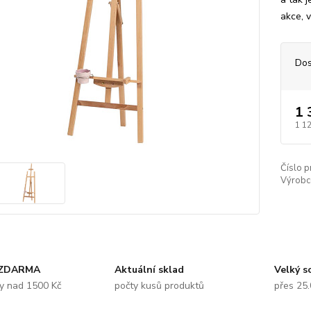
akce, v
Dos
1 
1 1
Číslo p
Výrobc
 ZDARMA
Aktuální sklad
Velký s
y nad 1500 Kč
počty kusů produktů
přes 25