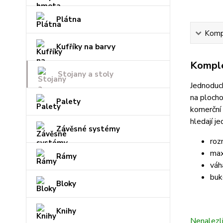
Plátna
Kompl
Kufříky na barvy
Komple
Stojany a stoly
Jednoduch
na plocho
Palety
komerční 
hledají j
Závěsné systémy
roz
max
Rámy
váh
buk
Bloky
Knihy
Nenalezl