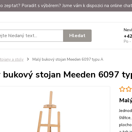
o zeptat? Poradit s výběrem? Jsme vám k dispozici na online chat
Neví
Hledat
+4
Po -
tojany a stoly
Malý bukový stojan Meeden 6097 typu A
 bukový stojan Meeden 6097 ty
Malý
Jednod
štětce
plocho
a tak 