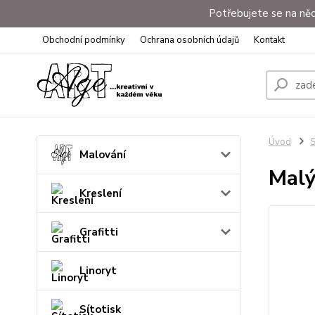
Potřebujete se na něc
Obchodní podmínky
Ochrana osobních údajů
Kontakt
Úvod
S
Malování
Malý
Kreslení
Grafitti
Linoryt
Sítotisk