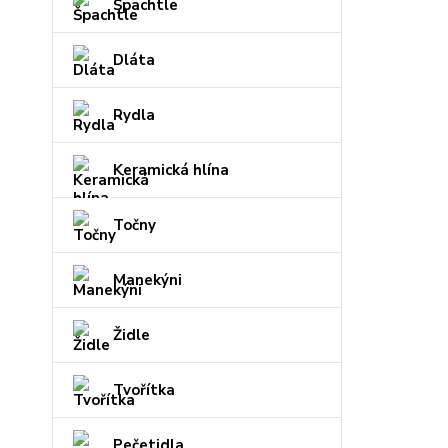
Špachtle
Dláta
Rydla
Keramická hlína
Točny
Manekýni
Židle
Tvořítka
Pečetidla