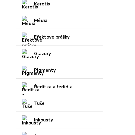
Kerotix
Média
Efektové prášky
Glazury
Pigmenty
Ředítka a ředidla
Tuše
Inkousty