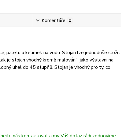
Komentáře
0
e, paletu a kelímek na vodu. Stojan lze jednoduše složit
ak je stojan vhodný kromě malování i jako výstavní na
lopný úhel do 45 stupňů. Stojan je vhodný pro ty, co
áhejte nás kontaktovat a my Váš dotaz rádi zodpovíme.