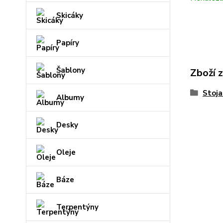
Skicáky
Papíry
Šablony
Zboží 
Stoja
Albumy
Desky
Oleje
Báze
Terpentýny