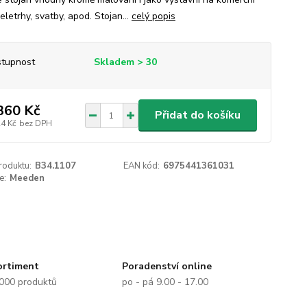
eletrhy, svatby, apod. Stojan...
celý popis
tupnost
Skladem > 30
360 Kč
Přidat do košíku
24 Kč
bez DPH
roduktu:
B34.1107
EAN kód:
6975441361031
e:
Meeden
ortiment
Poradenství online
.000 produktů
po - pá 9.00 - 17.00