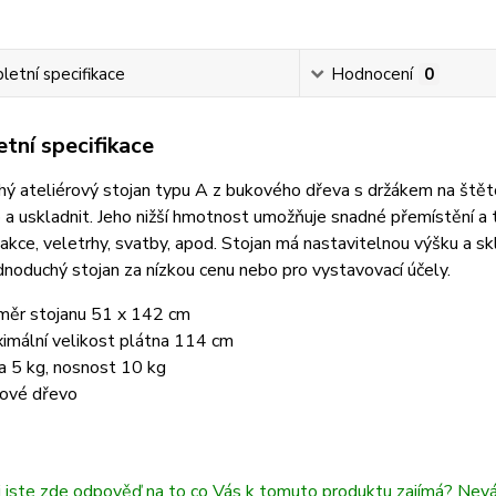
etní specifikace
Hodnocení
0
tní specifikace
ý ateliérový stojan typu A z bukového dřeva s držákem na štětc
 a uskladnit. Jeho nižší hmotnost umožňuje snadné přemístění a t
akce, veletrhy, svatby, apod. Stojan má nastavitelnou výšku a sk
ednoduchý stojan za nízkou cenu nebo pro vystavovací účely.
měr stojanu 51 x 142 cm
imální velikost plátna 114 cm
a 5 kg, nosnost 10 kg
ové dřevo
i jste zde odpověď na to co Vás k tomuto produktu zajímá? Nev