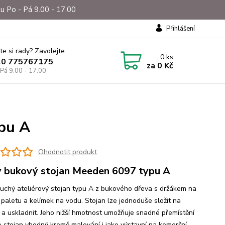
u Po - Pá 9.00 - 17.00
Přihlášení
te si rady? Zavolejte.
0
ks
20 775767175
za
0 Kč
 Pá 9.00 - 17.00
pu A
Ohodnotit produkt
 bukový stojan Meeden 6097 typu A
uchý ateliérový stojan typu A z bukového dřeva s držákem na
, paletu a kelímek na vodu. Stojan lze jednoduše složit na
 a uskladnit. Jeho nižší hmotnost umožňuje snadné přemístění
je stojan vhodný kromě malování i jako výstavní na komerční