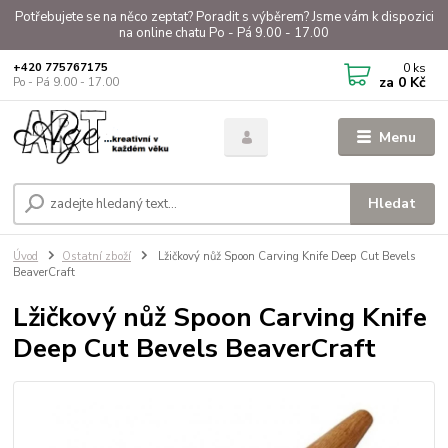
Potřebujete se na něco zeptat? Poradit s výběrem? Jsme vám k dispozici
na online chatu Po - Pá 9.00 - 17.00
0
ks
+420 775767175
za
0 Kč
Po - Pá 9.00 - 17.00
Menu
Hledat
Úvod
Ostatní zboží
Lžičkový nůž Spoon Carving Knife Deep Cut Bevels
BeaverCraft
Lžičkový nůž Spoon Carving Knife
Deep Cut Bevels BeaverCraft