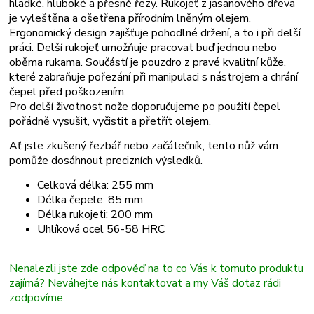
hladké, hluboké a přesné řezy. Rukojeť z jasanového dřeva
je vyleštěna a ošetřena přírodním lněným olejem.
Ergonomický design zajišťuje pohodlné držení, a to i při delší
práci. Delší rukojeť umožňuje pracovat buď jednou nebo
oběma rukama. Součástí je pouzdro z pravé kvalitní kůže,
které zabraňuje pořezání při manipulaci s nástrojem a chrání
čepel před poškozením.
P
ro delší životnost nože doporučujeme po použití čepel
pořádně vysušit,
vyčistit a přetřít olejem.
Ať jste zkušený řezbář nebo začátečník, tento nůž vám
pomůže dosáhnout precizních výsledků.
Celková délka: 255 mm
Délka čepele: 85 mm
Délka rukojeti: 200 mm
Uhlíková ocel 56-58 HRC
Nenalezli jste zde odpověď na to co Vás k tomuto produktu
zajímá? Neváhejte nás kontaktovat a my Váš dotaz rádi
zodpovíme.