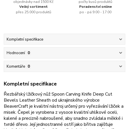
objednávky nad 1500 Kč
počty kusů produktů
Velký sortiment
Poradenství online
přes 25.000 produktů
po - pá 9.00 - 17.00
Kompletní specifikace
Hodnocení
0
Komentáře
0
Kompletní specifikace
Řezbářský lžičkový nůž Spoon Carving Knife Deep Cut
Bevels Leather Sheath
od ukrajinského výrobce
BeaverCraft je kvalitní nástroj určený pro
vyřezávání lžiček a
misek.
Čepel je vyrobena z vysoce kvalitní uhlíkové oceli,
kalené a precizně nabroušené, aby snadno zvládala měkké i
tvrdé dřevo. Její jednostranné ostří jako břitva zajišťuje