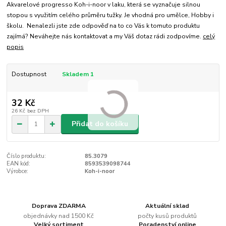
Akvarelové progresso Koh-i-noor v laku, která se vyznačuje silnou
stopou s využitím celého průměru tužky. Je vhodná pro umělce, Hobby i
školu. Nenalezli jste zde odpověď na to co Vás k tomuto produktu
zajímá? Neváhejte nás kontaktovat a my Váš dotaz rádi zodpovíme.
celý
popis
Dostupnost
Skladem 1
32 Kč
26 Kč
bez DPH
Přidat do košíku
Číslo produktu:
85.3079
EAN kód:
8593539098744
Výrobce:
Koh-i-noor
Doprava ZDARMA
Aktuální sklad
objednávky nad 1500 Kč
počty kusů produktů
Velký sortiment
Poradenství online