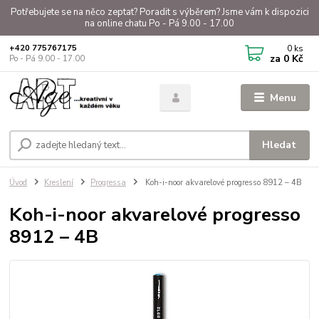
Potřebujete se na něco zeptat? Poradit s výběrem? Jsme vám k dispozici
na online chatu Po - Pá 9.00 - 17.00
0
ks
+420 775767175
za
0 Kč
Po - Pá 9.00 - 17.00
Menu
Hledat
Úvod
Kreslení
Progressa
Koh-i-noor akvarelové progresso 8912 – 4B
Koh-i-noor akvarelové progresso
8912 – 4B