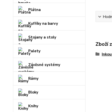
Plátna
Hodn
Kufříky na barvy
Stojany a stoly
Zboží 
Palety
Inkou
Závěsné systémy
Rámy
Bloky
Knihy