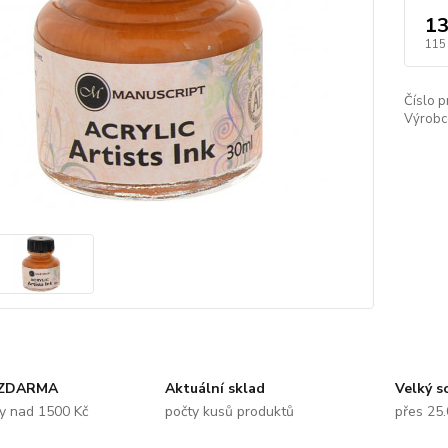
13
115
Číslo p
Výrobc
 ZDARMA
Aktuální sklad
Velký s
y nad 1500 Kč
počty kusů produktů
přes 25