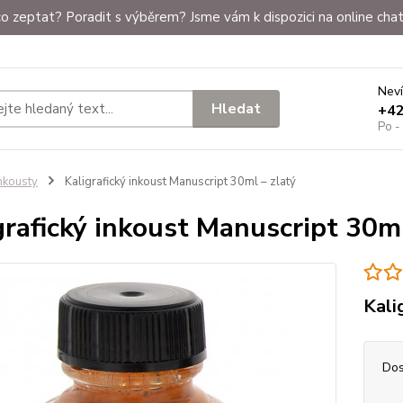
o zeptat? Poradit s výběrem? Jsme vám k dispozici na online chat
Neví
Hledat
+4
Po -
nkousty
Kaligrafický inkoust Manuscript 30ml – zlatý
grafický inkoust Manuscript 30ml
Kali
Dos