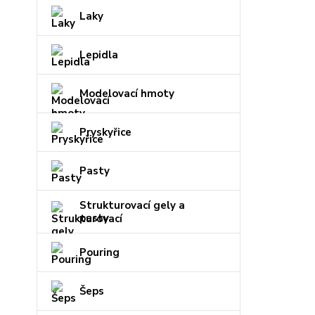
Laky
Lepidla
Modelovací hmoty
Pryskyřice
Pasty
Strukturovací gely a
pasty
Pouring
Šeps