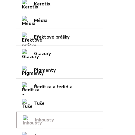
Kerotix
Média
Efektové prášky
Glazury
Pigmenty
Ředítka a ředidla
Tuše
Inkousty