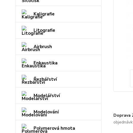
Kaligrafie
Litografie
Airbrush
Enkaustika
Řezbářství
Modelářství
Modelování
Doprava
objednávk
Polymerová hmota