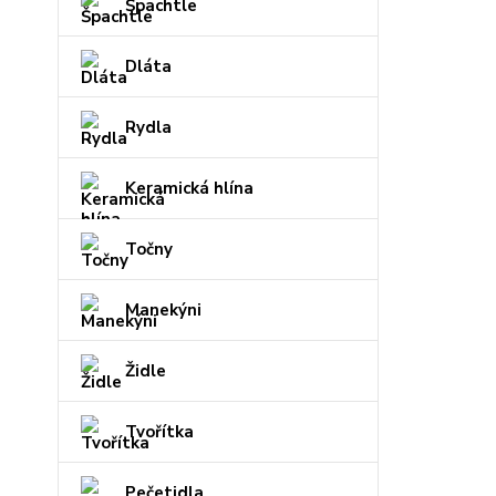
Špachtle
Dláta
Rydla
Keramická hlína
Točny
Manekýni
Židle
Tvořítka
Pečetidla