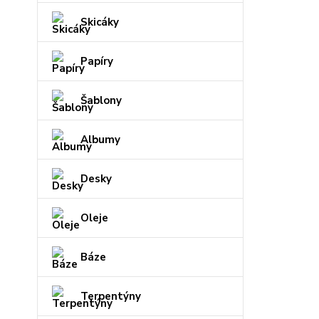
Skicáky
Papíry
Šablony
Albumy
Desky
Oleje
Báze
Terpentýny