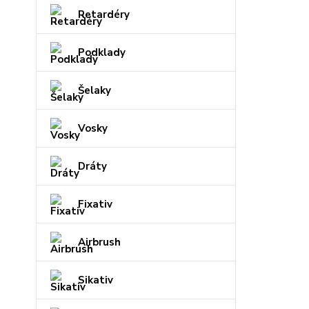
Retardéry
Podklady
Šelaky
Vosky
Dráty
Fixativ
Airbrush
Sikativ