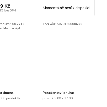
9 Kč
Momentálně není k dispozici
 Kč
bez DPH
roduktu:
00.2712
EAN kód:
5020180000633
e:
Manuscript
ortiment
Poradenství online
.000 produktů
po - pá 9.00 - 17.00