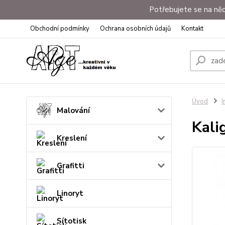
Potřebujete se na něc
Obchodní podmínky
Ochrana osobních údajů
Kontakt
Úvod
I
Malování
Kali
Kreslení
Grafitti
Linoryt
Sítotisk