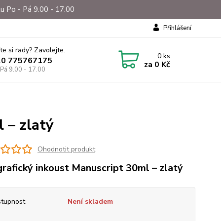
u Po - Pá 9.00 - 17.00
Přihlášení
te si rady? Zavolejte.
0
ks
20 775767175
za
0 Kč
 Pá 9.00 - 17.00
 – zlatý
Ohodnotit produkt
grafický inkoust Manuscript 30ml – zlatý
tupnost
Není skladem