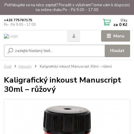
Potřebujete se na něco zeptat? Poradit s výběrem? Jsme vám k dispozici
na online chatu Po - Pá 9.00 - 17.00
0
ks
+420 775767175
za
0 Kč
Po - Pá 9.00 - 17.00
Menu
Hledat
Úvod
Inkousty
Kaligrafický inkoust Manuscript 30ml – růžový
Kaligrafický inkoust Manuscript
30ml – růžový