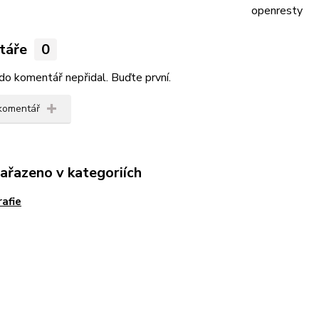
openresty
táře
0
do komentář nepřidal. Buďte první.
 komentář
zařazeno v kategoriích
rafie