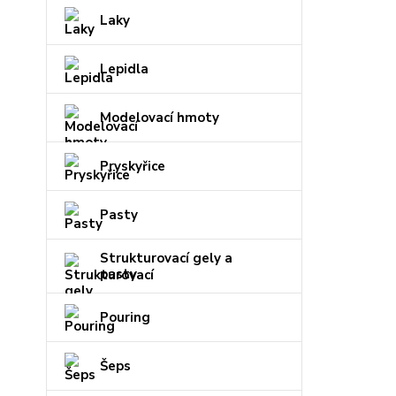
Laky
Lepidla
Modelovací hmoty
Pryskyřice
Pasty
Strukturovací gely a
pasty
Pouring
Šeps