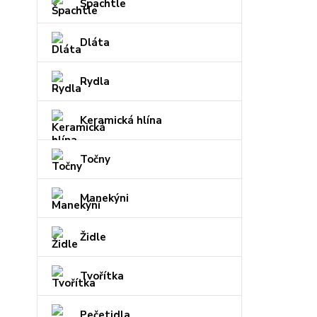
Špachtle
Dláta
Rydla
Keramická hlína
Točny
Manekýni
Židle
Tvořítka
Pečetidla