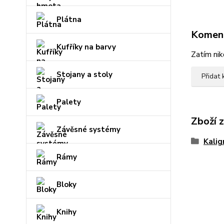
Plátna
Komen
Kufříky na barvy
Zatím nik
Stojany a stoly
Přidat
Palety
Zboží 
Závěsné systémy
Kalig
Rámy
Bloky
Knihy