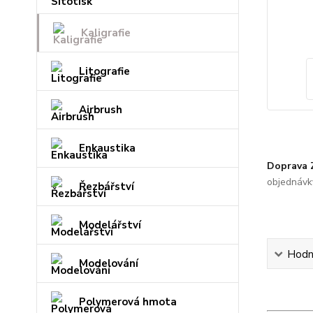
Kaligrafie
Litografie
Airbrush
Enkaustika
Doprava
objednávk
Řezbářství
Modelářství
Hodn
Modelování
Polymerová hmota