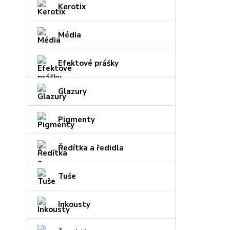
Kerotix
Média
Efektové prášky
Glazury
Pigmenty
Ředítka a ředidla
Tuše
Inkousty