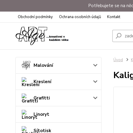
Potřebujete se na něc
Obchodní podmínky
Ochrana osobních údajů
Kontakt
Úvod
K
Malování
Kali
Kreslení
Grafitti
Linoryt
Sítotisk