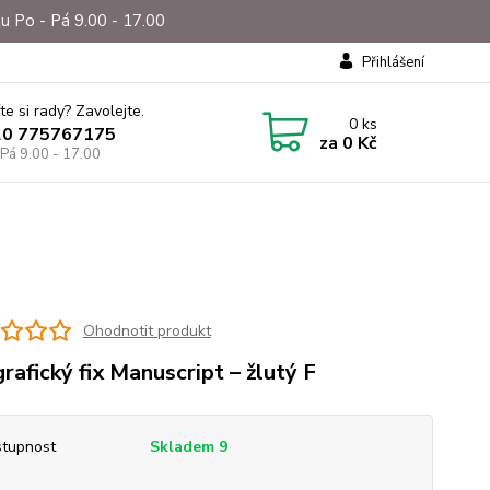
u Po - Pá 9.00 - 17.00
Přihlášení
te si rady? Zavolejte.
0
ks
20 775767175
za
0 Kč
 Pá 9.00 - 17.00
Ohodnotit produkt
grafický fix Manuscript – žlutý F
tupnost
Skladem 9