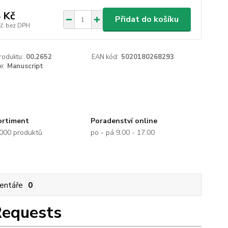
 Kč
Přidat do košíku
Kč
bez DPH
roduktu:
00.2652
EAN kód:
5020180268293
e:
Manuscript
ortiment
Poradenství online
.000 produktů
po - pá 9.00 - 17.00
entáře
0
Requests