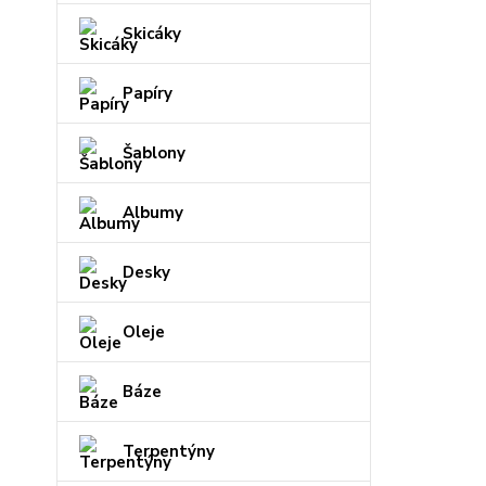
Skicáky
Papíry
Šablony
Albumy
Desky
Oleje
Báze
Terpentýny