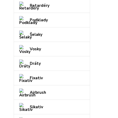
Retardéry
Podklady
Šelaky
Vosky
Dráty
Fixativ
Airbrush
Sikativ