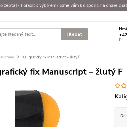
o zeptat? Poradit s výběrem? Jsme vám k dispozici na online chat
Neví
Hledat
+4
Po -
aligrafie
Kaligrafický fix Manuscript – žlutý F
grafický fix Manuscript – žlutý F
Kali
Dos