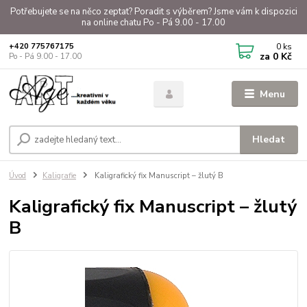
Potřebujete se na něco zeptat? Poradit s výběrem? Jsme vám k dispozici
na online chatu Po - Pá 9.00 - 17.00
0
ks
+420 775767175
za
0 Kč
Po - Pá 9.00 - 17.00
Menu
Hledat
Úvod
Kaligrafie
Kaligrafický fix Manuscript – žlutý B
Kaligrafický fix Manuscript – žlutý
B