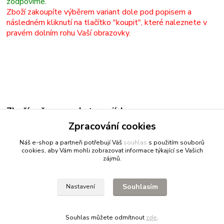
zodpovíme.
Zboží zakoupíte výběrem variant dole pod popisem a
následném kliknutí na tlačítko "koupit", které naleznete v
pravém dolním rohu Vaší obrazovky.
Zboží zařazeno v kategoriích
Zpracování cookies
Kaligrafie
Náš e-shop a partneři potřebují Váš
souhlas
s použitím souborů
cookies, aby Vám mohli zobrazovat informace týkající se Vašich
zájmů.
Fitnessio.cz
- vše pro fitness
Profitpsa.cz
- vše pro psy
Souhlasím
Nastavení
Bestgreen.cz
- ječmen a chlorella
Souhlas můžete odmítnout
zde
.