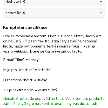
Hodnocení
0
Komentáře
0
Kompletní specifikace
Fixy se zkoseným hrotem. Hrot je z jedné strany široký a z
druhé úzký. Při psaní tak tloušťka čáry závisí na natočení
hrotu, může být poměrně tenká i velmi široká. Fixy mají
vícero velikostí, které se liší právě šířkou hrotu:
F značí "fine" = tenký
M je pro "medium" = střední
B znamená "bold" = tučný
XB je "extra bold" = velmi tučný.
Nenalezli jste zde odpověď na to co Vás k tomuto produktu
zajímá? Neváhejte nás kontaktovat a my Váš dotaz rádi