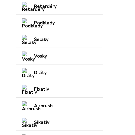
Retardéry
Podklady
Šelaky
Vosky
Dráty
Fixativ
Airbrush
Sikativ