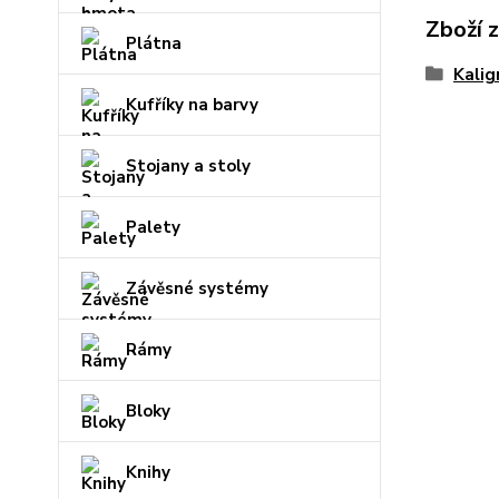
Zboží 
Plátna
Kalig
Kufříky na barvy
Stojany a stoly
Palety
Závěsné systémy
Rámy
Bloky
Knihy