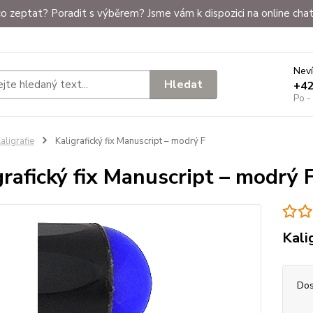
o zeptat? Poradit s výběrem? Jsme vám k dispozici na online chat
Neví
Hledat
+4
Po -
aligrafie
Kaligrafický fix Manuscript – modrý F
grafický fix Manuscript – modrý 
Kali
Dos