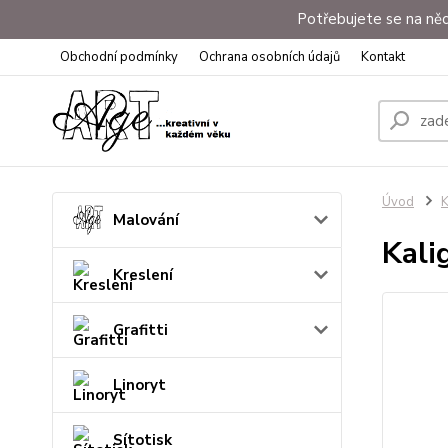
Potřebujete se na něc
Obchodní podmínky
Ochrana osobních údajů
Kontakt
Úvod
K
Malování
Kali
Kreslení
Grafitti
Linoryt
Sítotisk