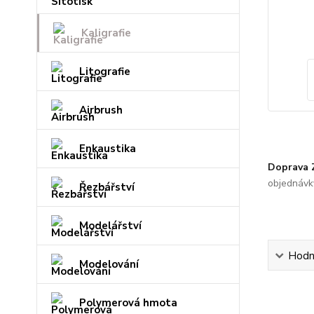
Kaligrafie
Litografie
Airbrush
Enkaustika
Doprava
objednávk
Řezbářství
Modelářství
Hodn
Modelování
Polymerová hmota