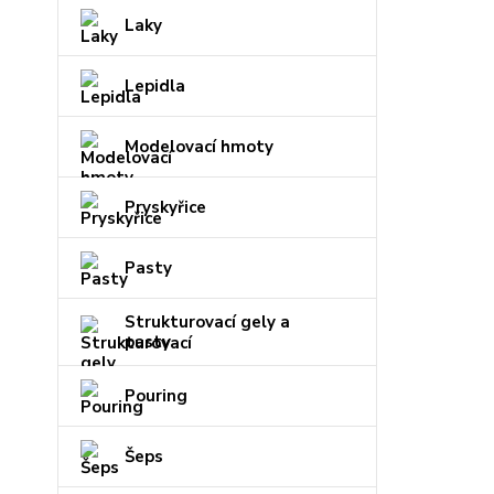
Laky
Lepidla
Modelovací hmoty
Pryskyřice
Pasty
Strukturovací gely a
pasty
Pouring
Šeps