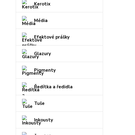
Kerotix
Média
Efektové prášky
Glazury
Pigmenty
Ředítka a ředidla
Tuše
Inkousty