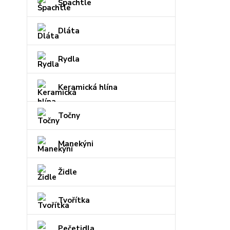
Špachtle
Dláta
Rydla
Keramická hlína
Točny
Manekýni
Židle
Tvořítka
Pečetidla