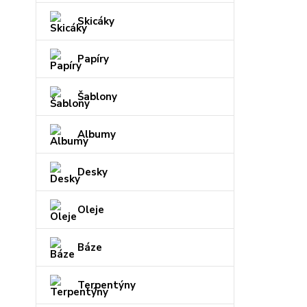
Skicáky
Papíry
Šablony
Albumy
Desky
Oleje
Báze
Terpentýny