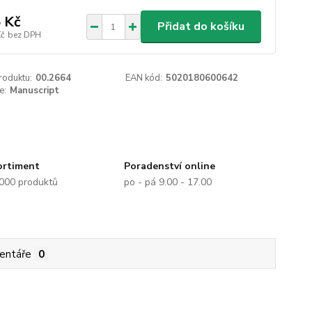
 Kč
Přidat do košíku
Kč
bez DPH
roduktu:
00.2664
EAN kód:
5020180600642
e:
Manuscript
ortiment
Poradenství online
.000 produktů
po - pá 9.00 - 17.00
entáře
0