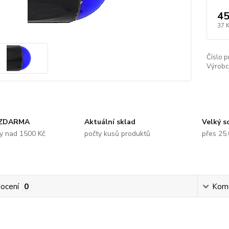
45
37 
Číslo p
Výrobc
 ZDARMA
Aktuální sklad
Velký s
y nad 1500 Kč
počty kusů produktů
přes 25
ocení
0
Kom