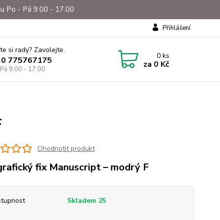
u Po - Pá 9.00 - 17.00
Přihlášení
te si rady? Zavolejte.
0
ks
20 775767175
za
0 Kč
 Pá 9.00 - 17.00
F
Ohodnotit produkt
grafický fix Manuscript – modrý F
tupnost
Skladem 25