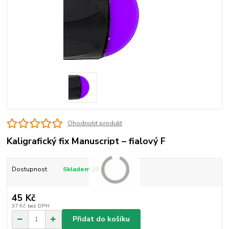
Ohodnotit produkt
Kaligrafický fix Manuscript – fialový F
Dostupnost
Skladem 29
45 Kč
37 Kč
bez DPH
Přidat do košíku