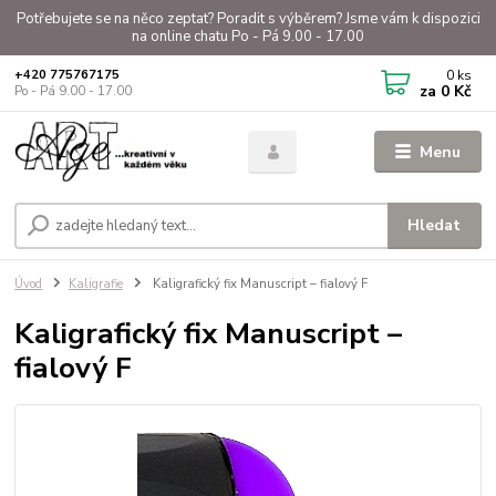
Potřebujete se na něco zeptat? Poradit s výběrem? Jsme vám k dispozici
na online chatu Po - Pá 9.00 - 17.00
0
ks
+420 775767175
za
0 Kč
Po - Pá 9.00 - 17.00
Menu
Hledat
Úvod
Kaligrafie
Kaligrafický fix Manuscript – fialový F
Kaligrafický fix Manuscript –
fialový F