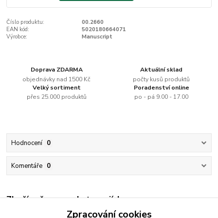
Číslo produktu:
00.2660
EAN kód:
5020180664071
Výrobce:
Manuscript
Doprava ZDARMA
Aktuální sklad
objednávky nad 1500 Kč
počty kusů produktů
Velký sortiment
Poradenství online
přes 25.000 produktů
po - pá 9.00 - 17.00
Hodnocení
0
Komentáře
0
Zboží zařazeno v kategoriích
Zpracování cookies
Kaligrafie