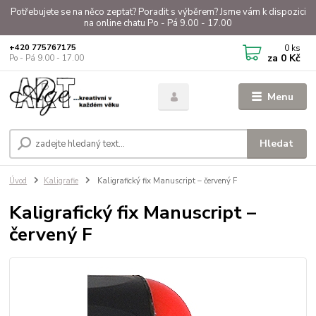
Potřebujete se na něco zeptat? Poradit s výběrem? Jsme vám k dispozici
na online chatu Po - Pá 9.00 - 17.00
0
ks
+420 775767175
za
0 Kč
Po - Pá 9.00 - 17.00
Menu
Hledat
Úvod
Kaligrafie
Kaligrafický fix Manuscript – červený F
Kaligrafický fix Manuscript –
červený F