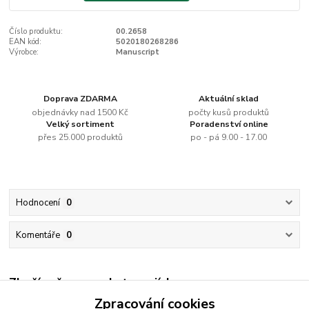
Číslo produktu:
00.2658
EAN kód:
5020180268286
Výrobce:
Manuscript
Doprava ZDARMA
Aktuální sklad
objednávky nad 1500 Kč
počty kusů produktů
Velký sortiment
Poradenství online
přes 25.000 produktů
po - pá 9.00 - 17.00
Hodnocení
0
Komentáře
0
Zboží zařazeno v kategoriích
Zpracování cookies
Kaligrafie