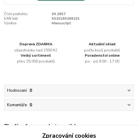
Číslo produktu:
00.2657
EAN kód:
5020180268231
Výrobce:
Manuscript
Doprava ZDARMA
Aktuální sklad
objednávky nad 1500 Kč
počty kusů produktů
Velký sortiment
Poradenství online
přes 25.000 produktů
po - pá 9.00 - 17.00
Hodnocení
0
Komentáře
0
Zboží zařazeno v kategoriích
Zpracování cookies
Kaligrafie