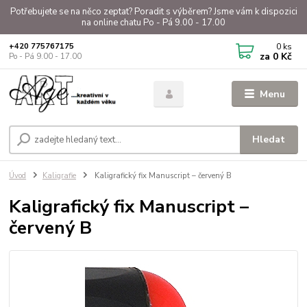
Potřebujete se na něco zeptat? Poradit s výběrem? Jsme vám k dispozici
na online chatu Po - Pá 9.00 - 17.00
0
ks
+420 775767175
za
0 Kč
Po - Pá 9.00 - 17.00
Menu
Hledat
Úvod
Kaligrafie
Kaligrafický fix Manuscript – červený B
Kaligrafický fix Manuscript –
červený B