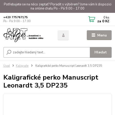
Potřebujete se na něco zeptat? Poradit s výběrem? Jsme vám k dispozici
na online chatu Po - Pá 9.00 - 17.00
0
ks
+420 775767175
za
0 Kč
Po - Pá 9.00 - 17.00
Menu
Hledat
Úvod
Kaligrafie
Kaligrafické perko Manuscript Leonardt 3,5 DP235
Kaligrafické perko Manuscript
Leonardt 3,5 DP235