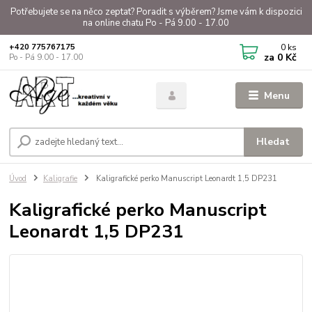
Potřebujete se na něco zeptat? Poradit s výběrem? Jsme vám k dispozici
na online chatu Po - Pá 9.00 - 17.00
0
ks
+420 775767175
za
0 Kč
Po - Pá 9.00 - 17.00
Menu
Hledat
Úvod
Kaligrafie
Kaligrafické perko Manuscript Leonardt 1,5 DP231
Kaligrafické perko Manuscript
Leonardt 1,5 DP231