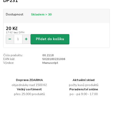
DP231
Dostupnost
Skladem > 30
20 Kč
17 Kč
bez DPH
Přidat do košíku
Číslo produktu:
00.2118
EAN kód:
5020180231006
Výrobce:
Manuscript
Doprava ZDARMA
Aktuální sklad
objednávky nad 1500 Kč
počty kusů produktů
Velký sortiment
Poradenství online
přes 25.000 produktů
po - pá 9.00 - 17.00