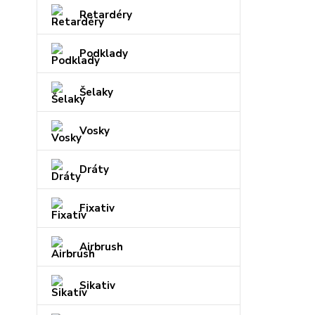
Retardéry
Podklady
Šelaky
Vosky
Dráty
Fixativ
Airbrush
Sikativ