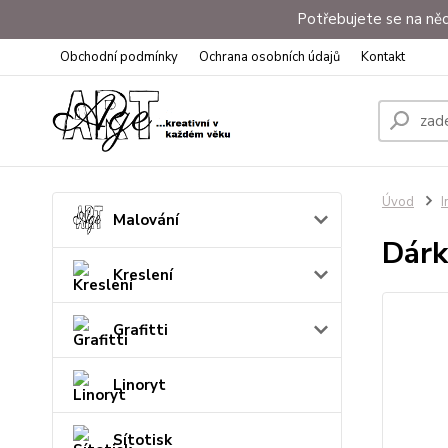
Potřebujete se na něc
Obchodní podmínky
Ochrana osobních údajů
Kontakt
Úvod
I
Malování
Dárk
Kreslení
Grafitti
Linoryt
Sítotisk