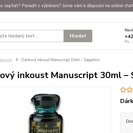
o zeptat? Poradit s výběrem? Jsme vám k dispozici na online chat
Neví
Hledat
+4
Po -
nkousty
Dárkový inkoust Manuscript 30ml – Sapphire
ový inkoust Manuscript 30ml – 
Dárk
Dos