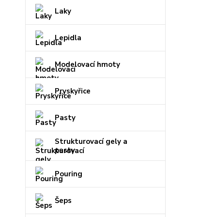
Laky
Lepidla
Modelovací hmoty
Pryskyřice
Pasty
Strukturovací gely a
pasty
Pouring
Šeps