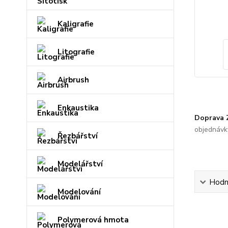
Kaligrafie
Litografie
Airbrush
Enkaustika
Doprava
objednávk
Řezbářství
Modelářství
Hodn
Modelování
Polymerová hmota