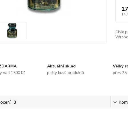
17
148
Číslo p
Výrobc
 ZDARMA
Aktuální sklad
Velký s
y nad 1500 Kč
počty kusů produktů
přes 25
ocení
0
Kom