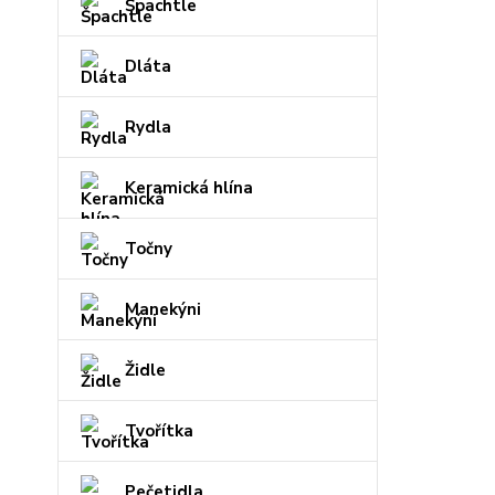
Špachtle
Dláta
Rydla
Keramická hlína
Točny
Manekýni
Židle
Tvořítka
Pečetidla