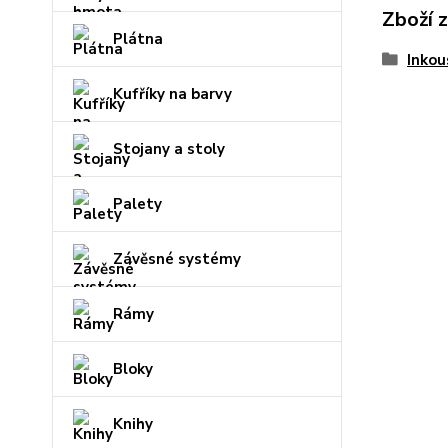
Zboží 
Plátna
Inkou
Kufříky na barvy
Stojany a stoly
Palety
Závěsné systémy
Rámy
Bloky
Knihy