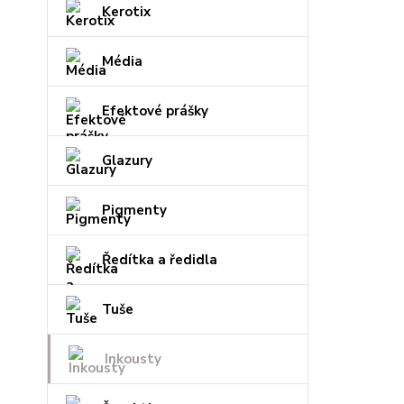
Kerotix
Média
Efektové prášky
Glazury
Pigmenty
Ředítka a ředidla
Tuše
Inkousty