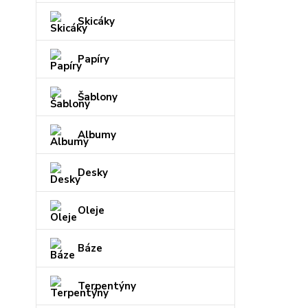
Skicáky
Papíry
Šablony
Albumy
Desky
Oleje
Báze
Terpentýny