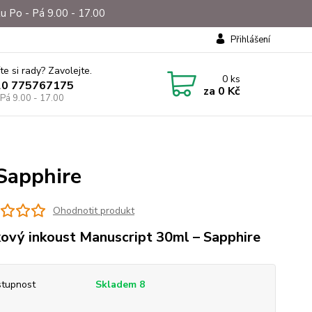
u Po - Pá 9.00 - 17.00
Přihlášení
te si rady? Zavolejte.
0
ks
20 775767175
za
0 Kč
 Pá 9.00 - 17.00
Sapphire
Ohodnotit produkt
ový inkoust Manuscript 30ml – Sapphire
tupnost
Skladem 8