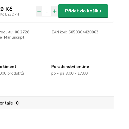
9 Kč
Přidat do košíku
 Kč
bez DPH
roduktu:
00.2728
EAN kód:
5050364420063
e:
Manuscript
ortiment
Poradenství online
.000 produktů
po - pá 9.00 - 17.00
entáře
0