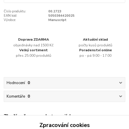
Číslo produktu:
00.2723
EAN kód:
5050364420025
Výrobce:
Manuscript
Doprava ZDARMA
Aktuální sklad
objednávky nad 1500 Kč
počty kusů produktů
Velký sortiment
Poradenství online
přes 25.000 produktů
po - pá 9.00 - 17.00
Hodnocení
0
Komentáře
0
Zboží zařazeno v kategoriích
Zpracování cookies
Inkousty