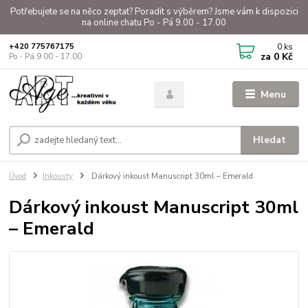
Potřebujete se na něco zeptat? Poradit s výběrem? Jsme vám k dispozici
na online chatu Po - Pá 9.00 - 17.00
0
ks
+420 775767175
za
0 Kč
Po - Pá 9.00 - 17.00
Menu
Hledat
Úvod
Inkousty
Dárkový inkoust Manuscript 30ml – Emerald
Dárkový inkoust Manuscript 30ml
– Emerald