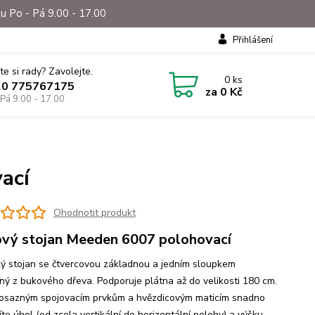
u Po - Pá 9.00 - 17.00
Přihlášení
te si rady? Zavolejte.
0
ks
20 775767175
za
0 Kč
 Pá 9.00 - 17.00
ací
Ohodnotit produkt
vý stojan Meeden 6007 polohovací
ký stojan se čtvercovou základnou a jedním sloupkem
ný z bukového dřeva. Podporuje plátna až do velikosti 180 cm.
osazným spojovacím prvkům a hvězdicovým maticím snadno
te úhel (od zcela vertikální do horizontální polohy) a výšku.