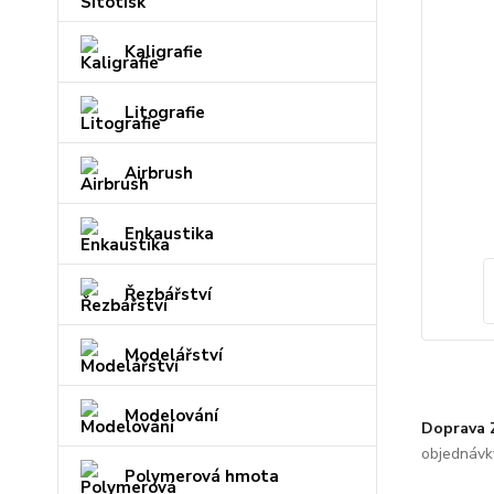
Kaligrafie
Litografie
Airbrush
Enkaustika
Řezbářství
Modelářství
Modelování
Doprava
objednávk
Polymerová hmota