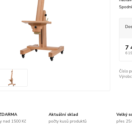
Spodní 
Dos
7 
6 1
Číslo p
Výrobc
 ZDARMA
Aktuální sklad
Velký s
y nad 1500 Kč
počty kusů produktů
přes 25