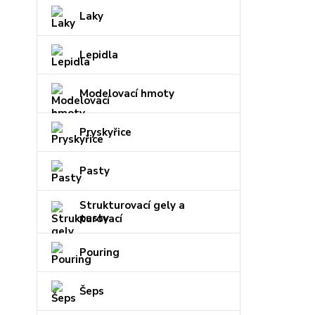
Laky
Lepidla
Modelovací hmoty
Pryskyřice
Pasty
Strukturovací gely a
pasty
Pouring
Šeps