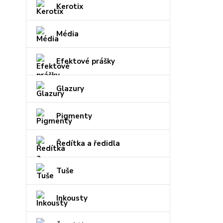
Kerotix
Média
Efektové prášky
Glazury
Pigmenty
Ředítka a ředidla
Tuše
Inkousty