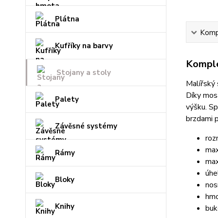
Plátna
Kompl
Kufříky na barvy
Komple
Stojany a stoly
Malířský 
Díky mosa
Palety
výšku. Sp
brzdami p
Závěsné systémy
roz
max
Rámy
max
úhe
Bloky
nos
hmo
Knihy
buk