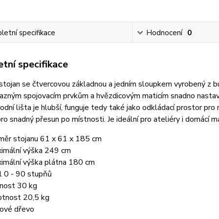
etní specifikace
Hodnocení
0
tní specifikace
stojan se čtvercovou základnou a jedním sloupkem vyrobený z b
zným spojovacím prvkům a hvězdicovým maticím snadno nastavíte 
odní lišta je hlubší, funguje tedy také jako odkládací prostor pr
ro snadný přesun po místnosti. Je ideální pro ateliéry i domácí ma
měr stojanu 61 x 61 x 185 cm
imální výška 249 cm
imální výška plátna 180 cm
l 0 - 90 stupňů
nost 30 kg
tnost 20,5 kg
ové dřevo