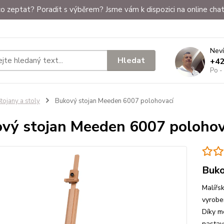
o zeptat? Poradit s výběrem? Jsme vám k dispozici na online chat
Neví
Hledat
+4
Po -
tojany a stoly
Bukový stojan Meeden 6007 polohovací
vý stojan Meeden 6007 polohov
Buko
Malířs
vyrobe
Díky m
nastaví