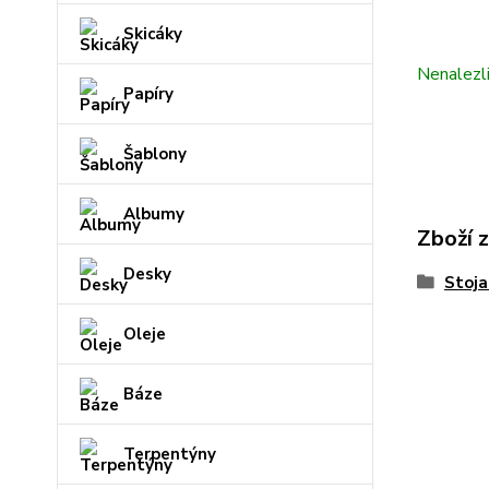
Skicáky
Nenalezl
Papíry
Šablony
Albumy
Zboží 
Desky
Stoja
Oleje
Báze
Terpentýny