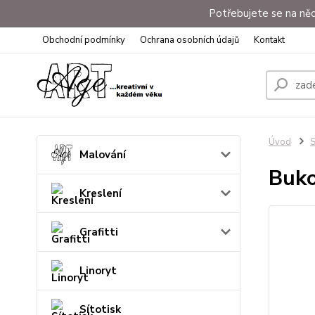
Potřebujete se na něc
Obchodní podmínky
Ochrana osobních údajů
Kontakt
Úvod
S
Malování
Buko
Kreslení
Grafitti
Linoryt
Sítotisk