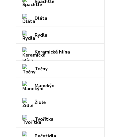
Špachtle
Dláta
Rydla
Keramická hlína
Točny
Manekýni
Židle
Tvořítka
Pečetidla