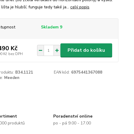
lišta je hlubší, funguje tedy také ja...
celý popis
tupnost
Skladem 9
490 Kč
Přidat do košíku
90 Kč
bez DPH
roduktu:
B34.1121
EAN kód:
6975441367088
e:
Meeden
ortiment
Poradenství online
.000 produktů
po - pá 9.00 - 17.00