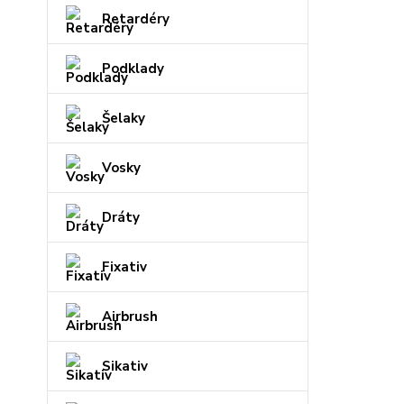
Retardéry
Podklady
Šelaky
Vosky
Dráty
Fixativ
Airbrush
Sikativ