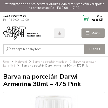
Potřebujete se na něco zeptat? Poradit s výběrem? Jsme vám k dispozici
na online chatu Po - Pá 9.00 - 17.00
0
ks
+420 775767175
za
0 Kč
Po - Pá 9.00 - 17.00
Menu
Hledat
Úvod
Malování
Barvy na porcelán v sadách
Barvy na porcelán
jednotlivě
Barva na porcelán Darwi Armerina 30ml – 475 Pink
Barva na porcelán Darwi
Armerina 30ml – 475 Pink