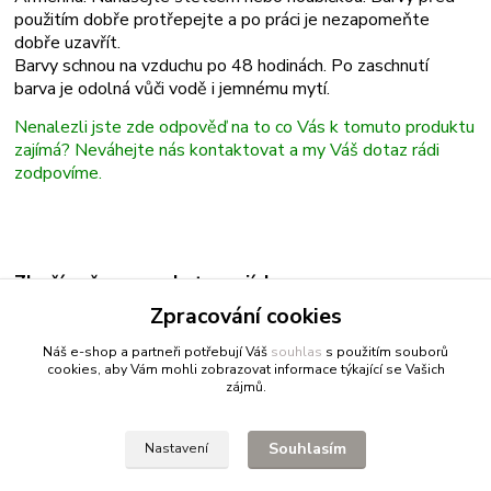
použitím dobře protřepejte a po práci je nezapomeňte
dobře uzavřít.
Barvy schnou na vzduchu po 48 hodinách. Po zaschnutí
barva
je odolná vůči vodě i jemnému mytí.
Nenalezli jste zde odpověď na to co Vás k tomuto produktu
zajímá? Neváhejte nás kontaktovat a my Váš dotaz rádi
zodpovíme.
Zboží zařazeno v kategoriích
Zpracování cookies
Barvy na porcelán jednotlivě
Náš e-shop a partneři potřebují Váš
souhlas
s použitím souborů
cookies, aby Vám mohli zobrazovat informace týkající se Vašich
zájmů.
Fitnessio.cz
- vše pro fitness
Profitpsa.cz
- vše pro psy
Souhlasím
Nastavení
Bestgreen.cz
- ječmen a chlorella