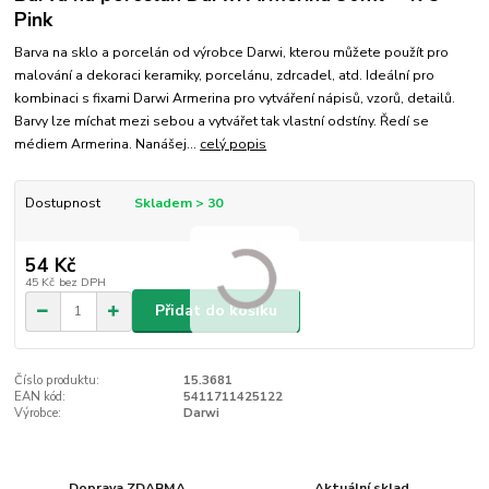
Pink
Barva na sklo a porcelán od výrobce Darwi, kterou můžete použít pro
malování a dekoraci keramiky, porcelánu, zdrcadel, atd. Ideální pro
kombinaci s fixami Darwi Armerina pro vytváření nápisů, vzorů, detailů.
Barvy lze míchat mezi sebou a vytvářet tak vlastní odstíny. Ředí se
médiem Armerina. Nanášej...
celý popis
Dostupnost
Skladem > 30
54 Kč
45 Kč
bez DPH
Přidat do košíku
Číslo produktu:
15.3681
EAN kód:
5411711425122
Výrobce:
Darwi
Doprava ZDARMA
Aktuální sklad