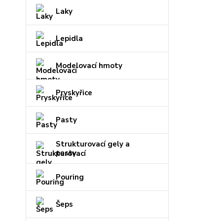
Laky
Lepidla
Modelovací hmoty
Pryskyřice
Pasty
Strukturovací gely a
pasty
Pouring
Šeps