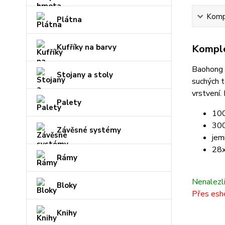
Kompl
Plátna
Kufříky na barvy
Komple
Baohong 
Stojany a stoly
suchých t
vrstvení.
K
Palety
100
300
Závěsné systémy
jem
28
Rámy
Nenalezl
Bloky
Přes esho
Knihy