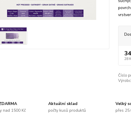
suchýc
povrch
vrstven
Dos
34
28 
Číslo p
Výrobc
 ZDARMA
Aktuální sklad
Velký s
y nad 1500 Kč
počty kusů produktů
přes 25