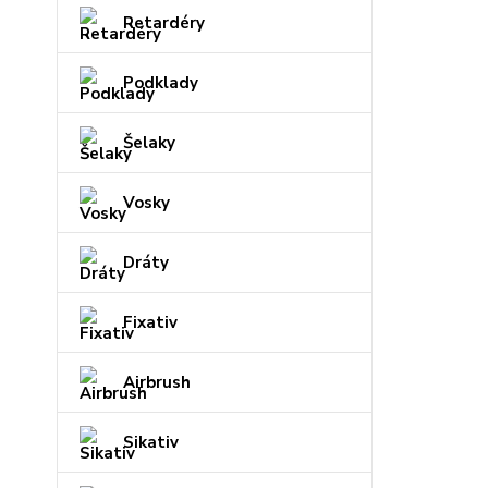
Retardéry
Podklady
Šelaky
Vosky
Dráty
Fixativ
Airbrush
Sikativ