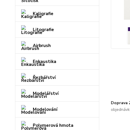
Kaligrafie
Litografie
Airbrush
Enkaustika
Řezbářství
Modelářství
Doprava
Modelování
objednávk
Polymerová hmota