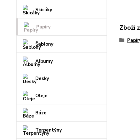
Skicáky
Zboží 
Papíry
Papír
Šablony
Albumy
Desky
Oleje
Báze
Terpentýny