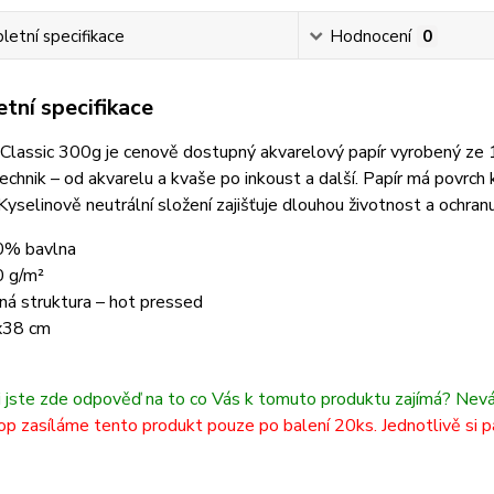
etní specifikace
Hodnocení
0
tní specifikace
Classic
300g
je cenově dostupný akvarelový papír vyrobený ze 1
echnik – od akvarelu a kvaše po inkoust a další. Papír má povrch
yselinově neutrální složení zajišťuje dlouhou životnost a ochranu
% bavlna
 g/m²
ná struktura – hot pressed
x38 cm
i jste zde odpověď na to co Vás k tomuto produktu zajímá? Nev
p zasíláme tento produkt pouze po balení 20ks. Jednotlivě si p