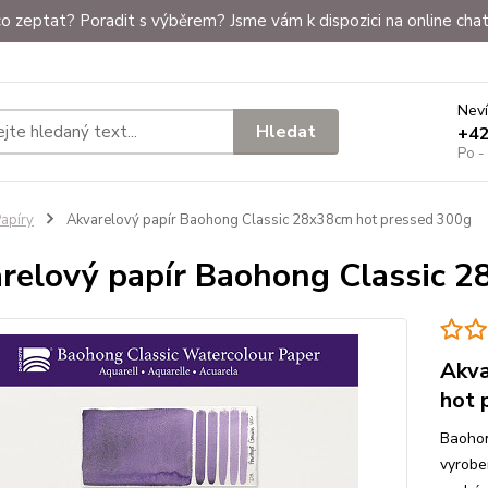
o zeptat? Poradit s výběrem? Jsme vám k dispozici na online chat
Neví
Hledat
+4
Po -
apíry
Akvarelový papír Baohong Classic 28x38cm hot pressed 300g
relový papír Baohong Classic 
Akva
hot 
Baohon
vyrobe