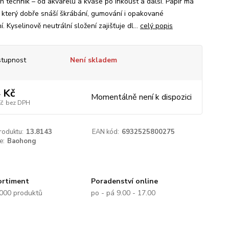
h technik – od akvarelu a kvaše po inkoust a další. Papír má
 který dobře snáší škrábání, gumování i opakované
í. Kyselinově neutrální složení zajišťuje dl...
celý popis
tupnost
Není skladem
 Kč
Momentálně není k dispozici
Kč
bez DPH
roduktu:
13.8143
EAN kód:
6932525800275
e:
Baohong
ortiment
Poradenství online
.000 produktů
po - pá 9.00 - 17.00