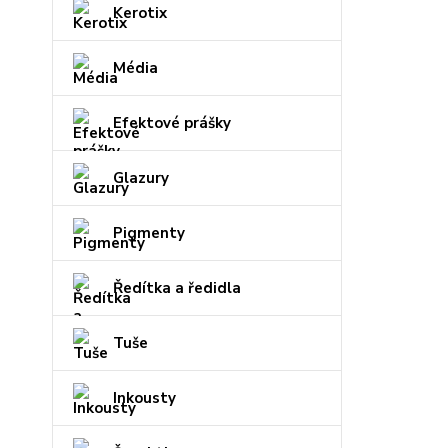
Kerotix
Média
Efektové prášky
Glazury
Pigmenty
Ředítka a ředidla
Tuše
Inkousty