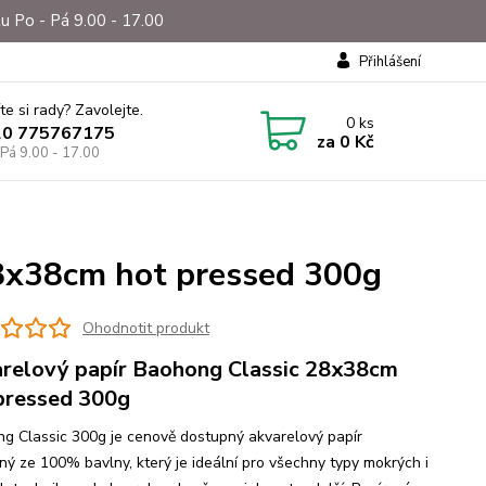
u Po - Pá 9.00 - 17.00
Přihlášení
te si rady? Zavolejte.
0
ks
20 775767175
za
0 Kč
 Pá 9.00 - 17.00
28x38cm hot pressed 300g
Ohodnotit produkt
relový papír Baohong Classic 28x38cm
pressed 300g
g Classic 300g je cenově dostupný akvarelový papír
ný ze 100% bavlny, který je ideální pro všechny typy mokrých i