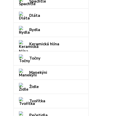
Špachtle
Dláta
Rydla
Keramická hlína
Točny
Manekýni
Židle
Tvořítka
Pečetidla