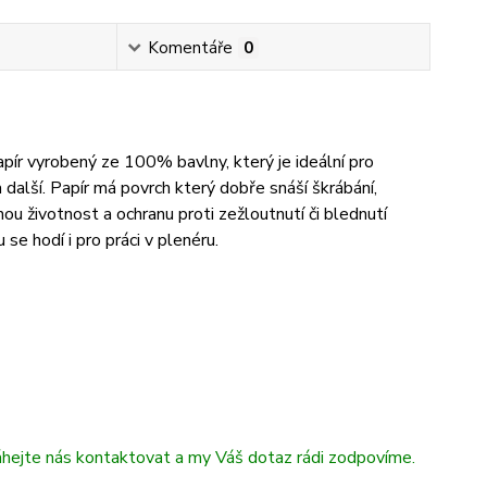
Komentáře
0
ír vyrobený ze 100% bavlny, který je ideální pro
další. Papír má povrch který dobře snáší škrábání,
hou životnost a ochranu proti zežloutnutí či blednutí
e hodí i pro práci v plenéru.
áhejte nás kontaktovat a my Váš dotaz rádi zodpovíme.