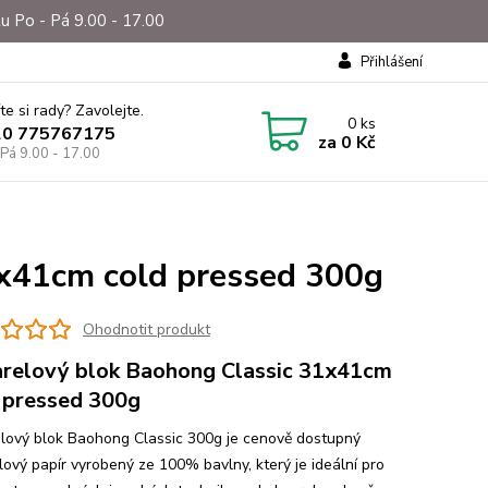
u Po - Pá 9.00 - 17.00
Přihlášení
te si rady? Zavolejte.
0
ks
20 775767175
za
0 Kč
 Pá 9.00 - 17.00
1x41cm cold pressed 300g
Ohodnotit produkt
relový blok Baohong Classic 31x41cm
 pressed 300g
lový blok Baohong Classic 300g je cenově dostupný
lový papír vyrobený ze 100% bavlny, který je ideální pro