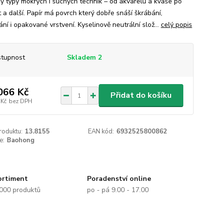
y typy mokrých i suchých technik – od akvarelu a kvaše po
 a další. Papír má povrch který dobře snáší škrábání,
ní i opakované vrstvení. Kyselinově neutrální slož...
celý popis
tupnost
Skladem 2
066 Kč
Přidat do košíku
 Kč
bez DPH
roduktu:
13.8155
EAN kód:
6932525800862
e:
Baohong
ortiment
Poradenství online
.000 produktů
po - pá 9.00 - 17.00