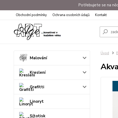
Potřebujete se na něc
Obchodní podmínky
Ochrana osobních údajů
Kontakt
Úvod
B
Malování
Akva
Kreslení
Grafitti
Linoryt
Sítotisk