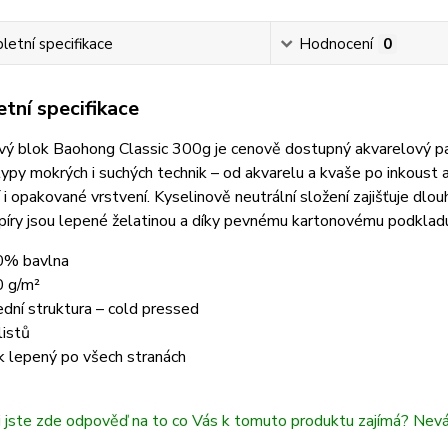
etní specifikace
Hodnocení
0
tní specifikace
vý blok Baohong Classic
300g
je cenově dostupný akvarelový pap
ypy mokrých i suchých technik – od akvarelu a kvaše po inkoust a 
i opakované vrstvení.
Kyselinově neutrální složení zajišťuje dlou
íry jsou lepené želatinou a d
íky pevnému kartonovému podkladu s
% bavlna
 g/m²
ední struktura – cold pressed
listů
k lepený po všech stranách
i jste zde odpověď na to co Vás k tomuto produktu zajímá? Nev