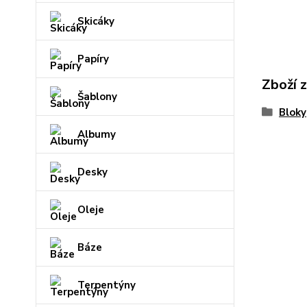
Skicáky
Papíry
Zboží 
Šablony
Bloky
Albumy
Desky
Oleje
Báze
Terpentýny