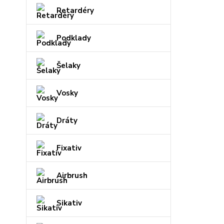
Retardéry
Podklady
Šelaky
Vosky
Dráty
Fixativ
Airbrush
Sikativ