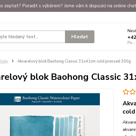
o zeptat? Poradit s výběrem? Jsme vám k dispozici na online chat
Neví
Hledat
+4
Po -
loky
Akvarelový blok Baohong Classic 31x41cm cold pressed 300g
relový blok Baohong Classic 3
Akva
cold
Akvare
akvare