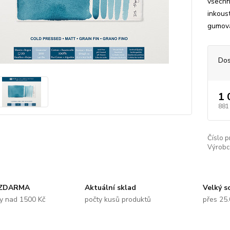
všechn
inkoust
gumová
Dos
1 
881
Číslo p
Výrobc
 ZDARMA
Aktuální sklad
Velký s
y nad 1500 Kč
počty kusů produktů
přes 25