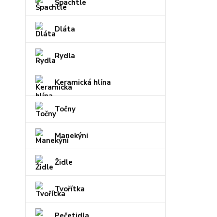
Špachtle
Dláta
Rydla
Keramická hlína
Točny
Manekýni
Židle
Tvořítka
Pečetidla