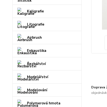
Kaligrafie
Litografie
Airbrush
Enkaustika
Řezbářství
Modelářství
Doprava
Modelování
objednávk
Polymerová hmota