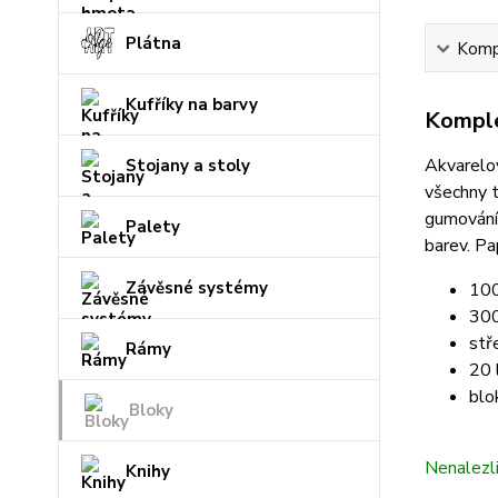
Plátna
Kompl
Kufříky na barvy
Komple
Akvarelo
Stojany a stoly
všechny t
gumování 
Palety
barev.
Pap
Závěsné systémy
100
300
stř
Rámy
20 
blo
Bloky
Nenalezl
Knihy