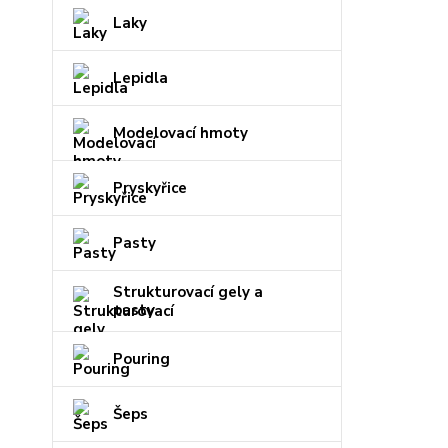
Laky
Lepidla
Modelovací hmoty
Pryskyřice
Pasty
Strukturovací gely a
pasty
Pouring
Šeps