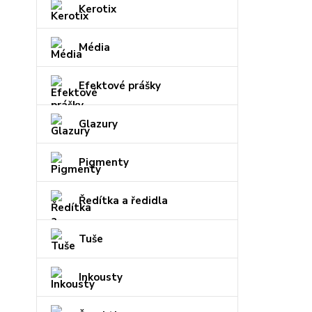
Kerotix
Média
Efektové prášky
Glazury
Pigmenty
Ředítka a ředidla
Tuše
Inkousty