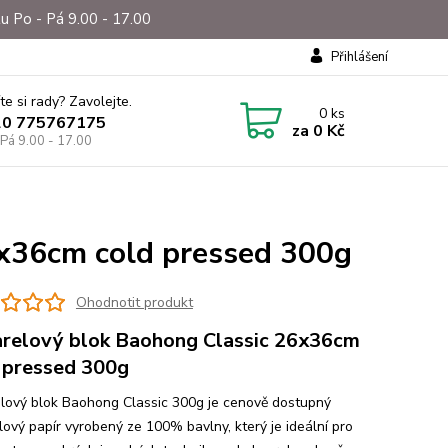
u Po - Pá 9.00 - 17.00
Přihlášení
te si rady? Zavolejte.
0
ks
20 775767175
za
0 Kč
 Pá 9.00 - 17.00
6x36cm cold pressed 300g
Ohodnotit produkt
relový blok Baohong Classic 26x36cm
 pressed 300g
lový blok Baohong Classic 300g je cenově dostupný
lový papír vyrobený ze 100% bavlny, který je ideální pro