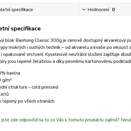
etní specifikace
Hodnocení
0
tní specifikace
vý blok Baohong Classic
300g
je cenově dostupný akvarelový pap
ypy mokrých i suchých technik – od akvarelu a kvaše po inkoust a 
i opakované vrstvení.
Kyselinově neutrální složení zajišťuje dlou
íry jsou lepené želatinou a d
íky pevnému kartonovému podkladu s
% bavlna
 g/m²
ední struktura – cold pressed
listů
k lepený po všech stranách
i jste zde odpověď na to co Vás k tomuto produktu zajímá? Nev