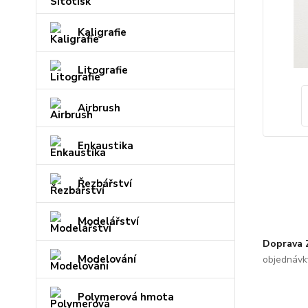
Kaligrafie
Litografie
Airbrush
Enkaustika
Řezbářství
Modelářství
Doprava
Modelování
objednávk
Polymerová hmota