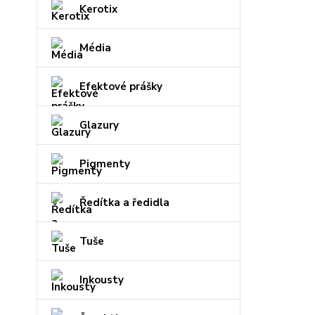
Kerotix
Média
Efektové prášky
Glazury
Pigmenty
Ředítka a ředidla
Tuše
Inkousty