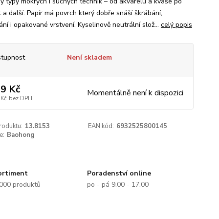
y typy mokrých i suchých technik – od akvarelu a kvaše po
 a další. Papír má povrch který dobře snáší škrábání,
ní i opakované vrstvení. Kyselinově neutrální slož...
celý popis
tupnost
Není skladem
9 Kč
Momentálně není k dispozici
 Kč
bez DPH
roduktu:
13.8153
EAN kód:
6932525800145
e:
Baohong
ortiment
Poradenství online
.000 produktů
po - pá 9.00 - 17.00