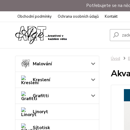
Potřebujete se na něc
Obchodní podmínky
Ochrana osobních údajů
Kontakt
Úvod
B
Malování
Akva
Kreslení
Grafitti
Linoryt
Sítotisk