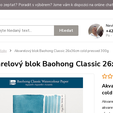
o zeptat? Poradit s výběrem? Jsme vám k dispozici na online chat
Neví
Hledat
+4
Po -
loky
Akvarelový blok Baohong Classic 26x36cm cold pressed 300g
relový blok Baohong Classic 2
Akva
cold
Akvare
akvare