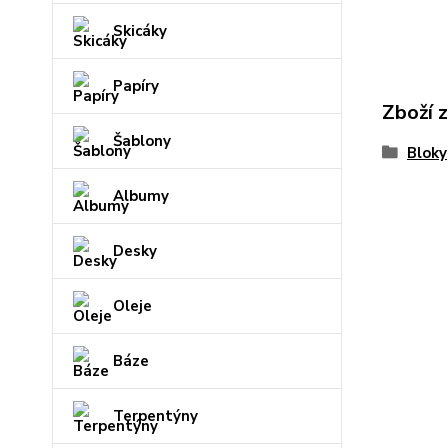
Skicáky
Papíry
Zboží 
Šablony
Bloky
Albumy
Desky
Oleje
Báze
Terpentýny