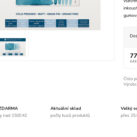
všechn
inkoust
gumová
Dos
77
644
Číslo p
Výrobc
 ZDARMA
Aktuální sklad
Velký s
y nad 1500 Kč
počty kusů produktů
přes 25