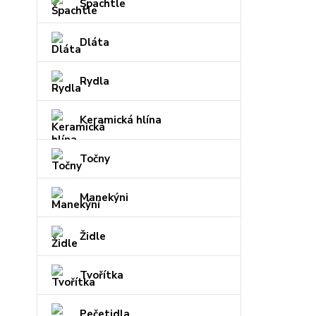
Špachtle
Dláta
Rydla
Keramická hlína
Točny
Manekýni
Židle
Tvořítka
Pečetidla