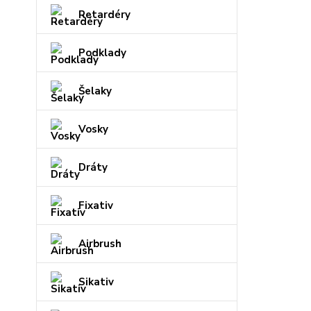
Retardéry
Podklady
Šelaky
Vosky
Dráty
Fixativ
Airbrush
Sikativ