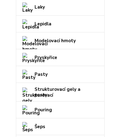
Laky
Lepidla
Modelovací hmoty
Pryskyřice
Pasty
Strukturovací gely a
pasty
Pouring
Šeps