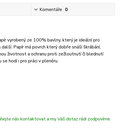
Komentáře
0
ír vyrobený ze 100% bavlny, který je ideální pro
další. Papír má povrch který dobře snáší škrábání,
hou životnost a ochranu proti zežloutnutí či blednutí
e hodí i pro práci v plenéru.
áhejte nás kontaktovat a my Váš dotaz rádi zodpovíme.