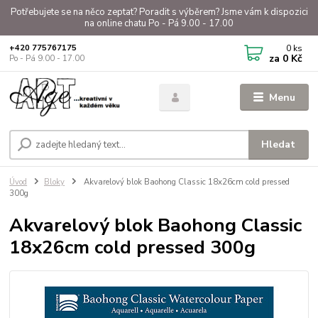
Potřebujete se na něco zeptat? Poradit s výběrem? Jsme vám k dispozici
na online chatu Po - Pá 9.00 - 17.00
0
ks
+420 775767175
za
0 Kč
Po - Pá 9.00 - 17.00
Menu
Hledat
Úvod
Bloky
Akvarelový blok Baohong Classic 18x26cm cold pressed
300g
Akvarelový blok Baohong Classic
18x26cm cold pressed 300g