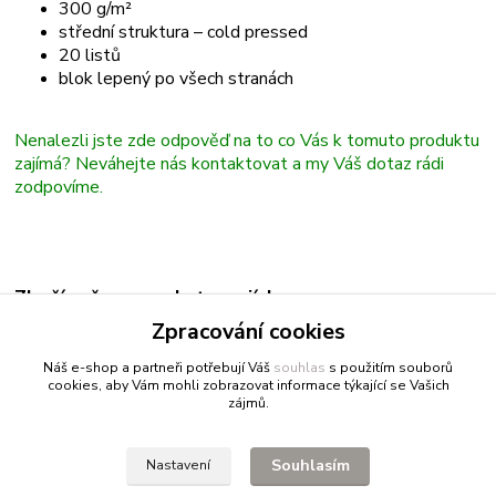
300 g/m²
střední struktura – cold pressed
20 listů
blok lepený po všech stranách
Nenalezli jste zde odpověď na to co Vás k tomuto produktu
zajímá? Neváhejte nás kontaktovat a my Váš dotaz rádi
zodpovíme.
Zboží zařazeno v kategoriích
Zpracování cookies
Bloky
Náš e-shop a partneři potřebují Váš
souhlas
s použitím souborů
cookies, aby Vám mohli zobrazovat informace týkající se Vašich
zájmů.
Fitnessio.cz
- vše pro fitness
Profitpsa.cz
- vše pro psy
Souhlasím
Nastavení
Bestgreen.cz
- ječmen a chlorella