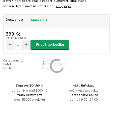
povrch který dobře snáší škrábání, gumování i opakované
vrstvení. Kyselinově neutrální slož...
celý popis
Dostupnost
Skladem 4
399 Kč
330 Kč
bez DPH
Přidat do košíku
Číslo produktu:
13.8150
EAN kód:
6932525800084
Výrobce:
Baohong
Doprava ZDARMA
Aktuální sklad
objednávky nad 1500 Kč
počty kusů produktů
Velký sortiment
Poradenství online
přes 25.000 produktů
po - pá 9.00 - 17.00