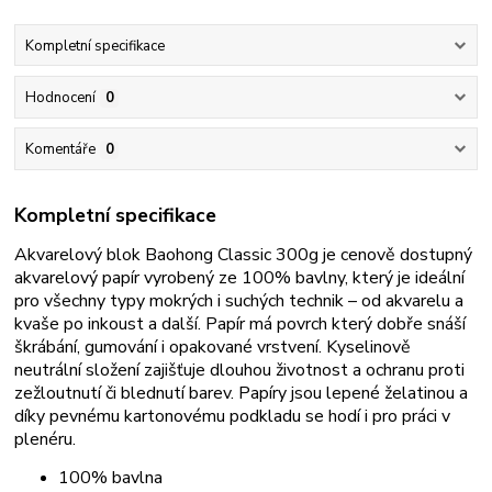
Kompletní specifikace
Hodnocení
0
Komentáře
0
Kompletní specifikace
Akvarelový blok Baohong Classic
300g
je cenově dostupný
akvarelový papír vyrobený ze 100% bavlny, který je ideální
pro všechny typy mokrých i suchých technik – od akvarelu a
kvaše po inkoust a další. Papír má povrch který dobře snáší
škrábání, gumování i opakované vrstvení.
Kyselinově
neutrální složení zajišťuje dlouhou životnost a ochranu proti
zežloutnutí či blednutí barev.
Papíry jsou lepené želatinou a
d
íky pevnému kartonovému podkladu se hodí i pro práci v
plenéru.
100% bavlna