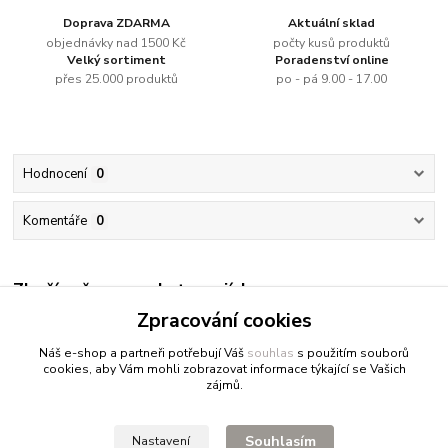
Doprava ZDARMA
Aktuální sklad
objednávky nad 1500 Kč
počty kusů produktů
Velký sortiment
Poradenství online
přes 25.000 produktů
po - pá 9.00 - 17.00
Hodnocení
0
Komentáře
0
Zboží zařazeno v kategoriích
Zpracování cookies
Akrylové barvy jednotlivě
Náš e-shop a partneři potřebují Váš
souhlas
s použitím souborů
cookies, aby Vám mohli zobrazovat informace týkající se Vašich
zájmů.
Fitnessio.cz
- vše pro fitness
Profitpsa.cz
- vše pro psy
Souhlasím
Nastavení