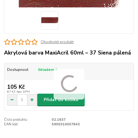
Ohodnotit produkt
Akrylová barva MaxiAcril 60ml – 37 Siena pálená
Dostupnost
Skladem 3
105 Kč
87 Kč
bez DPH
Přidat do košíku
Číslo produktu:
02.1637
EAN kód:
5900310007643