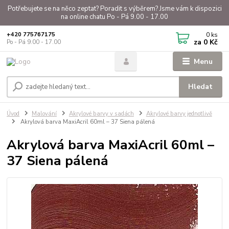
Potřebujete se na něco zeptat? Poradit s výběrem? Jsme vám k dispozici
na online chatu Po - Pá 9.00 - 17.00
0
ks
+420 775767175
za
0 Kč
Po - Pá 9.00 - 17.00
Menu
Hledat
Úvod
Malování
Akrylové barvy v sadách
Akrylové barvy jednotlivě
Akrylová barva MaxiAcril 60ml – 37 Siena pálená
Akrylová barva MaxiAcril 60ml –
37 Siena pálená