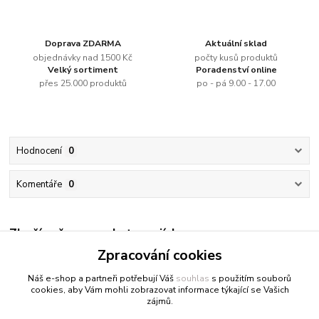
Doprava ZDARMA
Aktuální sklad
objednávky nad 1500 Kč
počty kusů produktů
Velký sortiment
Poradenství online
přes 25.000 produktů
po - pá 9.00 - 17.00
Hodnocení
0
Komentáře
0
Zboží zařazeno v kategoriích
Zpracování cookies
Akrylové barvy jednotlivě
Náš e-shop a partneři potřebují Váš
souhlas
s použitím souborů
cookies, aby Vám mohli zobrazovat informace týkající se Vašich
zájmů.