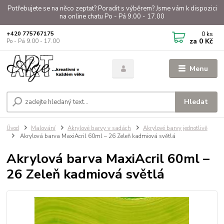
Potřebujete se na něco zeptat? Poradit s výběrem? Jsme vám k dispozici
na online chatu Po - Pá 9.00 - 17.00
0
ks
+420 775767175
za
0 Kč
Po - Pá 9.00 - 17.00
Menu
Hledat
Úvod
Malování
Akrylové barvy v sadách
Akrylové barvy jednotlivě
Akrylová barva MaxiAcril 60ml – 26 Zeleň kadmiová světlá
Akrylová barva MaxiAcril 60ml –
26 Zeleň kadmiová světlá