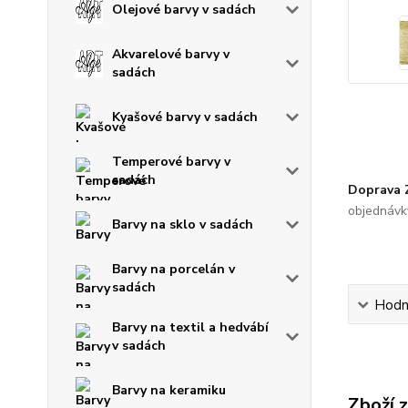
Olejové barvy v sadách
Akvarelové barvy v
sadách
Kvašové barvy v sadách
Temperové barvy v
sadách
Doprava
objednávk
Barvy na sklo v sadách
Barvy na porcelán v
sadách
Hodn
Barvy na textil a hedvábí
v sadách
Barvy na keramiku
Zboží 