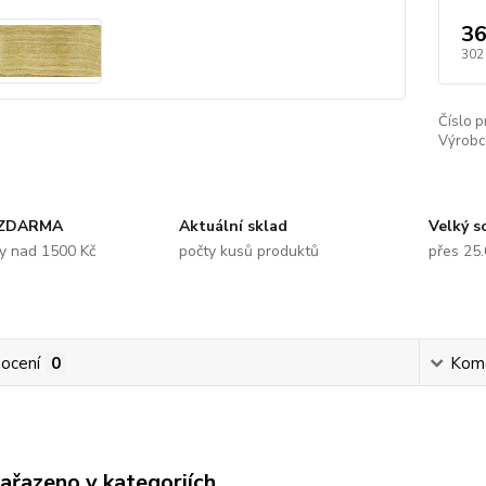
36
302
Číslo p
Výrobc
 ZDARMA
Aktuální sklad
Velký s
y nad 1500 Kč
počty kusů produktů
přes 25
ocení
0
Kom
zařazeno v kategoriích