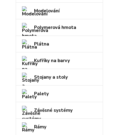
Modelování
Polymerová hmota
Plátna
Kufříky na barvy
Stojany a stoly
Palety
Závěsné systémy
Rámy