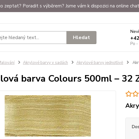
o zeptat? Poradit s výběrem? Jsme vám k dispozici na online chat
Neví
Hledat
+4
Po -
alování
Akrylové barvy v sadách
Akrylové barvy jednotlivě
Akr
lová barva Colours 500ml – 32 
Akry
Dos