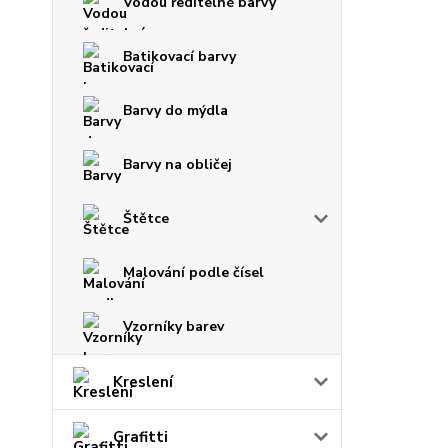
Vodou ředitelné barvy
Batikovací barvy
Barvy do mýdla
Barvy na obličej
Štětce
Malování podle čísel
Vzorníky barev
Kreslení
Grafitti