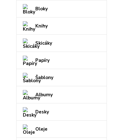
Bloky
Knihy
Skicáky
Papíry
Šablony
Albumy
Desky
Oleje