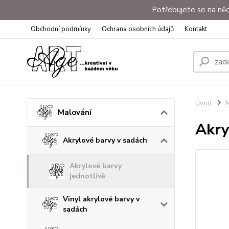
Potřebujete se na něc
Obchodní podmínky
Ochrana osobních údajů
Kontakt
Úvod
M
Malování
Akry
Akrylové barvy v sadách
Akrylové barvy
jednotlivě
Vinyl akrylové barvy v
sadách