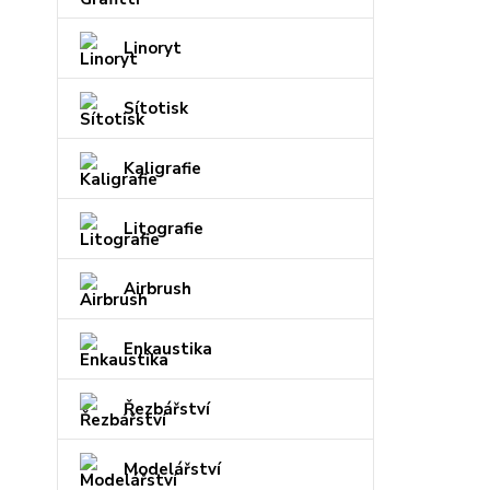
Linoryt
Sítotisk
Kaligrafie
Litografie
Airbrush
Enkaustika
Řezbářství
Modelářství