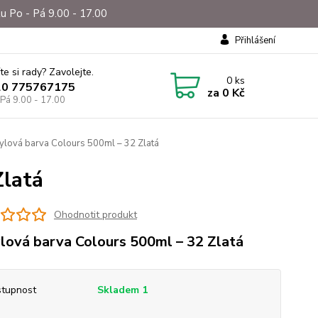
u Po - Pá 9.00 - 17.00
Přihlášení
te si rady? Zavolejte.
0
ks
20 775767175
za
0 Kč
 Pá 9.00 - 17.00
ylová barva Colours 500ml – 32 Zlatá
Zlatá
Ohodnotit produkt
lová barva Colours 500ml – 32 Zlatá
tupnost
Skladem 1