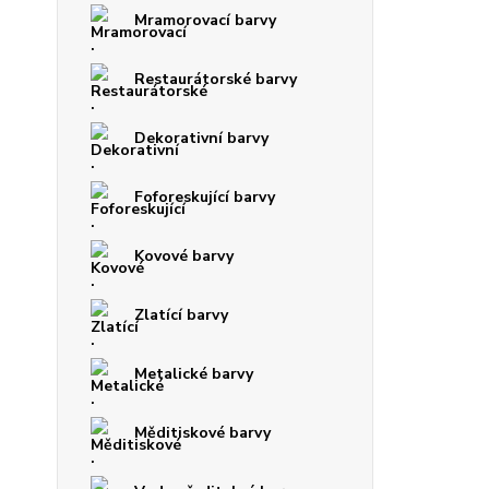
Mramorovací barvy
Restaurátorské barvy
Dekorativní barvy
Foforeskující barvy
Kovové barvy
Zlatící barvy
Metalické barvy
Měditiskové barvy