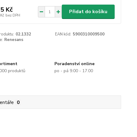
5 Kč
Přidat do košíku
 Kč
bez DPH
roduktu:
02.1332
EAN kód:
5900310009500
e:
Renesans
ortiment
Poradenství online
.000 produktů
po - pá 9.00 - 17.00
entáře
0