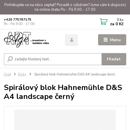
Potřebujete se na něco zeptat? Poradit s výběrem? Jsme vám k dispozici
na online chatu Po - Pá 9.00 - 17.00
0
ks
+420 775767175
za
0 Kč
Po - Pá 9.00 - 17.00
Menu
Hledat
Úvod
Bloky
Spirálový blok Hahnemühle D&S A4 landscape černý
Spirálový blok Hahnemühle D&S
A4 landscape černý