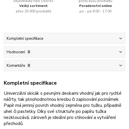
objednávky nad 1500 Kč
počty kusů produktů
Velký sortiment
Poradenství online
přes 25.000 produktů
po - pá 9.00 - 17.00
Kompletní specifikace
Hodnocení
0
Komentáře
0
Kompletní specifikace
Univerzální skicák s pevnými deskami vhodný jak pro rychlé
náčrty, tak plnohodnotnou kresbu či zapisování poznámek.
Papír má jemný povrch vhodný zejména pro tužku, případně
uhel či pastelky. Díky své struktuře po papíru tužka
nezklouzává, zároveň je ideální pro stínování a vytváření
přechodů.