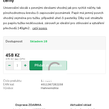
černý
Univerzální skicák s pevnými deskami vhodný jak pro rychlé náčrty, tak
plnohodnotnou kresbu či zapisování poznámek. Papír má jemný povrch
vhodný zejména pro tužku, případně uhel či pastelky. Díky své struktuře
po papíru tužka nezklouzává, zároveň je ideální pro stínování a vytváření
přechodů.140g/m2...
celý popis
Dostupnost
Skladem 18
458 Kč
379 Kč
bez DPH
Přidat do košíku
Číslo produktu:
17.4154
EAN kód:
4011367282158
Výrobce:
Hahnemühle
Doprava ZDARMA
Aktuální sklad