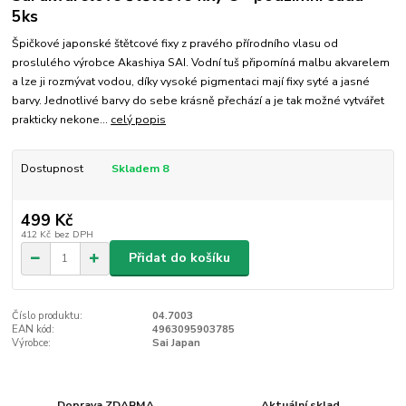
5ks
Špičkové japonské štětcové fixy z pravého přírodního vlasu od
proslulého výrobce Akashiya SAI. Vodní tuš připomíná malbu akvarelem
a lze ji rozmývat vodou, díky vysoké pigmentaci mají fixy syté a jasné
barvy. Jednotlivé barvy do sebe krásně přechází a je tak možné vytvářet
prakticky nekone...
celý popis
Dostupnost
Skladem 8
499 Kč
412 Kč
bez DPH
Přidat do košíku
Číslo produktu:
04.7003
EAN kód:
4963095903785
Výrobce:
Sai Japan
Doprava ZDARMA
Aktuální sklad