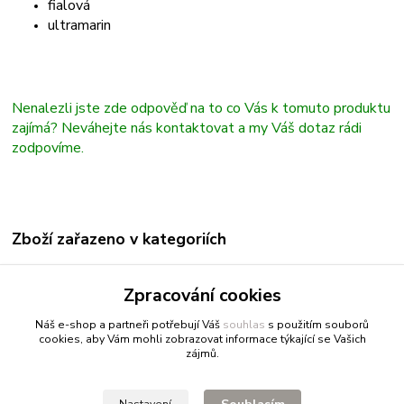
fialová
ultramarin
Nenalezli jste zde odpověď na to co Vás k tomuto produktu
zajímá? Neváhejte nás kontaktovat a my Váš dotaz rádi
zodpovíme.
Zboží zařazeno v kategoriích
Kreslení
Zpracování cookies
Fixy a markery
Náš e-shop a partneři potřebují Váš
souhlas
s použitím souborů
cookies, aby Vám mohli zobrazovat informace týkající se Vašich
zájmů.
Fitnessio.cz
- vše pro fitness
Profitpsa.cz
- vše pro psy