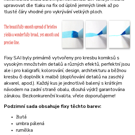
upravovat dle tlaku na fix od úplně jemných linek až po
tlusté čáry vhodné pro vykrývání velkých ploch.
Fixy SAI byly primárně vytvořeny pro kresbu komiksů s
vysokým množstvím detailů a různých efektů, perfektní jsou
ale i pro kaligrafii, kolorování, design, architekturu a běžnou
kresbu či doplněk k malbě (doplňování detailů na zaschlý
akvarel, apod.). Každý kus je jednotlivě balený s krátkým
návodem na zadní straně obalu, dlouhá výdrž garantována
zárukou.
Bezkonkurenční kvalita, vřele doporučujeme!
Podzimní sada obsahuje fixy těchto barev:
žlutá
umbra pálená
rumělka