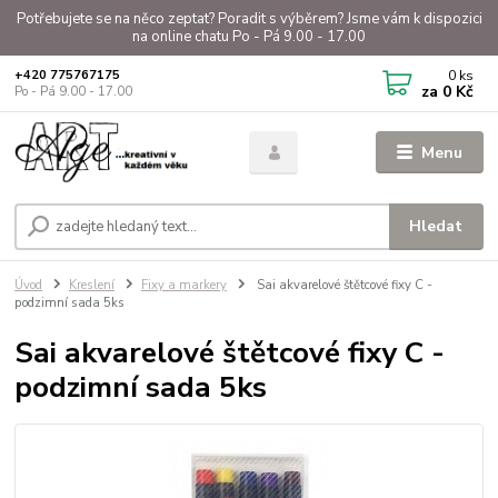
Potřebujete se na něco zeptat? Poradit s výběrem? Jsme vám k dispozici
na online chatu Po - Pá 9.00 - 17.00
0
ks
+420 775767175
za
0 Kč
Po - Pá 9.00 - 17.00
Menu
Hledat
Úvod
Kreslení
Fixy a markery
Sai akvarelové štětcové fixy C -
podzimní sada 5ks
Sai akvarelové štětcové fixy C -
podzimní sada 5ks