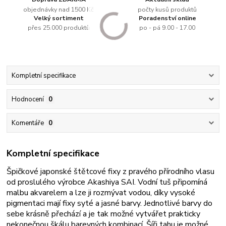
objednávky nad 1500 Kč
počty kusů produktů
Velký sortiment
Poradenství online
přes 25.000 produktů
po - pá 9.00 - 17.00
Kompletní specifikace
Hodnocení
0
Komentáře
0
Kompletní specifikace
Špičkové japonské štětcové fixy z pravého přírodního vlasu
od proslulého výrobce Akashiya SAI. Vodní tuš připomíná
malbu akvarelem a lze ji rozmývat vodou, díky vysoké
pigmentaci mají fixy syté a jasné barvy. Jednotlivé barvy do
sebe krásně přechází a je tak možné vytvářet prakticky
nekonečnou škálu barevných kombinací. Šíři tahu je možné