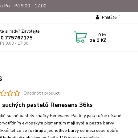
u Po - Pá 9.00 - 17.00
Přihlášení
te si rady? Zavolejte.
0
ks
20 775767175
za
0 Kč
 Pá 9.00 - 17.00
s
Ohodnotit produkt
 suchých pastelů Renesans 36ks
ké suché pastely značky Renesans. Pastely jsou ručně dělané
 prvotřídním evropským pigmentům mají syté a pestré barvy.
ěkké, lehce se roztírají a jednotlivé barvy se mezi sebe dobře
ají.Jednotlivě nabízíme ve škále 119 barev na našich