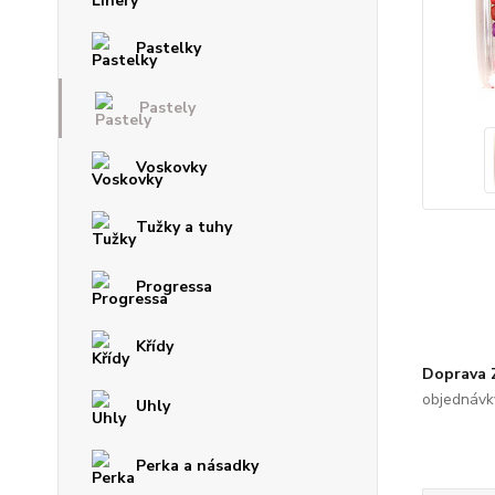
Pastelky
Pastely
Voskovky
Tužky a tuhy
Progressa
Křídy
Doprava
objednávk
Uhly
Perka a násadky