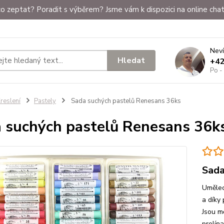
o zeptat? Poradit s výběrem? Jsme vám k dispozici na online chat
Neví
Hledat
+4
Po -
reslení
Pastely
Sada suchých pastelů Renesans 36ks
 suchých pastelů Renesans 36k
Sada
Umělec
a díky
Jsou m
prolín