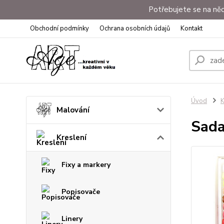
Potřebujete se na něc
Obchodní podmínky
Ochrana osobních údajů
Kontakt
Úvod
K
Malování
Sada
Kreslení
Fixy a markery
Popisovače
Linery