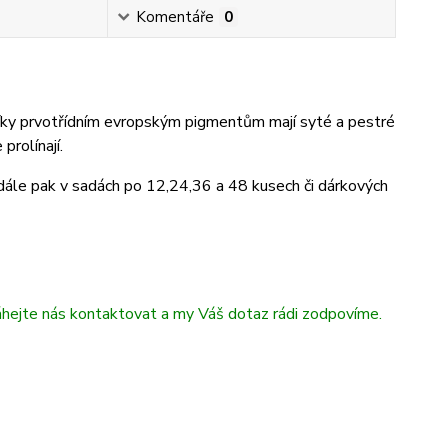
Komentáře
0
íky prvotřídním evropským pigmentům mají syté a pestré
prolínají.
dále pak v sadách po 12,24,36 a 48 kusech či dárkových
áhejte nás kontaktovat a my Váš dotaz rádi zodpovíme.