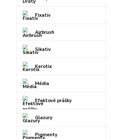
Fixativ
Airbrush
Sikativ
Kerotix
Média
Efektové prášky
Glazury
Pigmenty