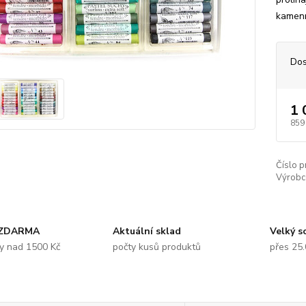
kamenn
Dos
1 
859
Číslo p
Výrobc
 ZDARMA
Aktuální sklad
Velký s
y nad 1500 Kč
počty kusů produktů
přes 25