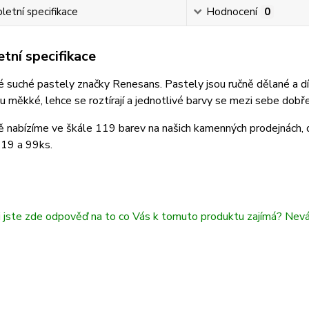
etní specifikace
Hodnocení
0
tní specifikace
 suché pastely značky Renesans. Pastely jsou ručně dělané a d
ou měkké, lehce se roztírají a jednotlivé barvy se mezi sebe dobře 
ě nabízíme ve škále 119 barev na našich kamenných prodejnách, 
 19 a 99ks.
i jste zde odpověď na to co Vás k tomuto produktu zajímá? Nev