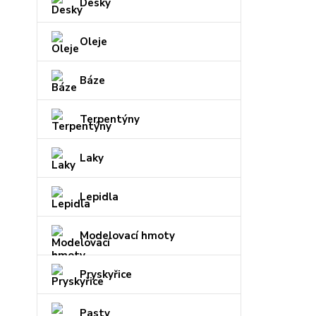
Desky
Oleje
Báze
Terpentýny
Laky
Lepidla
Modelovací hmoty
Pryskyřice
Pasty