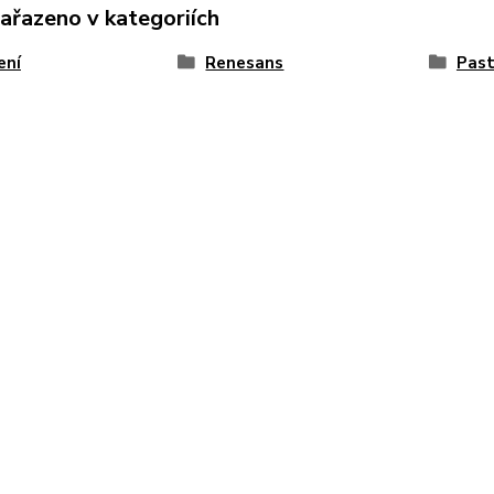
zařazeno v kategoriích
ení
Renesans
Past