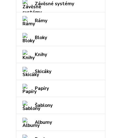
Závěsné systémy
Rámy
Bloky
Knihy
Skicáky
Papíry
Šablony
Albumy