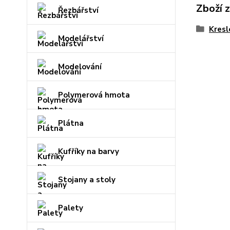
Zboží 
Řezbářství
Kresl
Modelářství
Modelování
Polymerová hmota
Plátna
Kufříky na barvy
Stojany a stoly
Palety