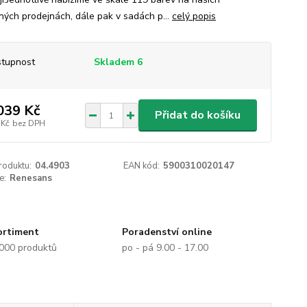
ých prodejnách, dále pak v sadách p...
celý popis
tupnost
Skladem 6
039 Kč
Přidat do košíku
 Kč
bez DPH
roduktu:
04.4903
EAN kód:
5900310020147
e:
Renesans
ortiment
Poradenství online
.000 produktů
po - pá 9.00 - 17.00