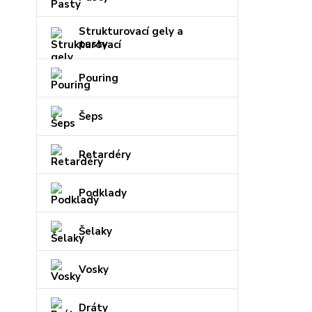
Strukturovací gely a
pasty
Pouring
Šeps
Retardéry
Podklady
Šelaky
Vosky
Dráty