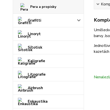
Kompl
Pera a propisky
Komple
Grafitti
Umělecké
Linoryt
barvy. Js
Jednotliv
Sítotisk
kazetách
Kaligrafie
Litografie
Nenalezl
Airbrush
Enkaustika