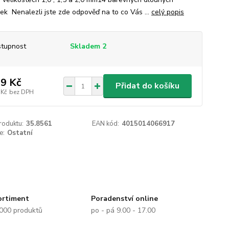
ek Nenalezli jste zde odpověď na to co Vás ...
celý popis
tupnost
Skladem 2
9 Kč
Přidat do košíku
 Kč
bez DPH
roduktu:
35.8561
EAN kód:
4015014066917
e:
Ostatní
ortiment
Poradenství online
.000 produktů
po - pá 9.00 - 17.00