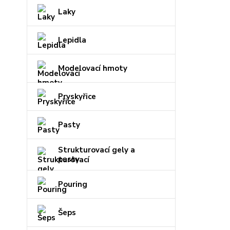
Laky
Lepidla
Modelovací hmoty
Pryskyřice
Pasty
Strukturovací gely a
pasty
Pouring
Šeps