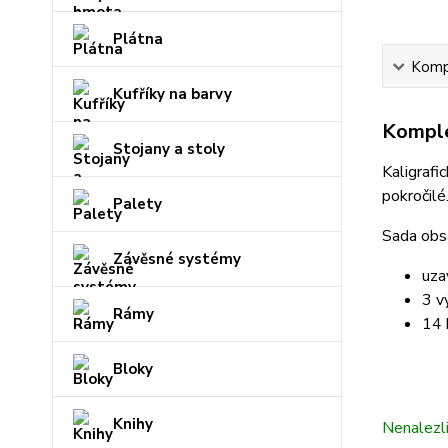
Plátna
Kompl
Kufříky na barvy
Komple
Stojany a stoly
Kaligrafi
pokročilé
Palety
Sada obs
Závěsné systémy
uza
3 v
Rámy
14 
Bloky
Knihy
Nenalezl