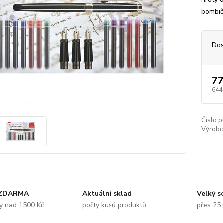
bombič
Dos
77
644
Číslo p
Výrobc
 ZDARMA
Aktuální sklad
Velký s
y nad 1500 Kč
počty kusů produktů
přes 25