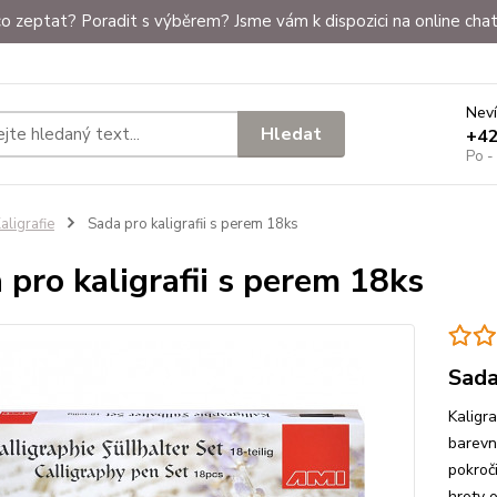
o zeptat? Poradit s výběrem? Jsme vám k dispozici na online chat
Neví
Hledat
+4
Po -
aligrafie
Sada pro kaligrafii s perem 18ks
 pro kaligrafii s perem 18ks
Sada
Kaligr
barevn
pokroč
hroty 