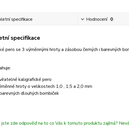
etní specifikace
Hodnocení
0
tní specifikace
cké pero se 3 výměnnými hroty a zásobou černých i barevných bo
.
ahuje:
víratelné kaligrafické pero
ýměnné hroty o velikostech 1,0 , 1,5 a 2,0 mm
barevných dlouhých bombiček
i jste zde odpověď na to co Vás k tomuto produktu zajímá? Nev