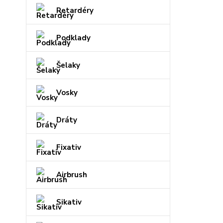
Retardéry
Podklady
Šelaky
Vosky
Dráty
Fixativ
Airbrush
Sikativ