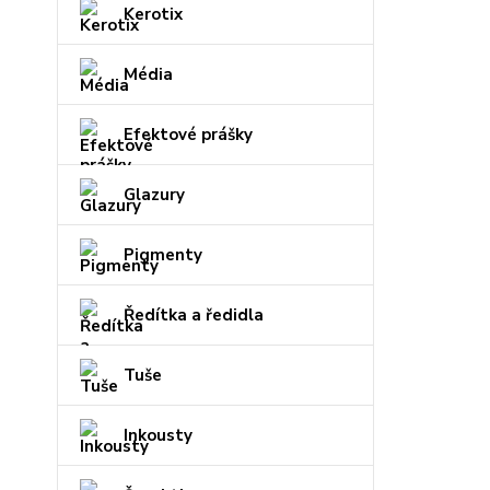
Kerotix
Média
Efektové prášky
Glazury
Pigmenty
Ředítka a ředidla
Tuše
Inkousty