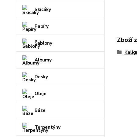
Skicáky
Papíry
Zboží 
Šablony
Kalig
Albumy
Desky
Oleje
Báze
Terpentýny