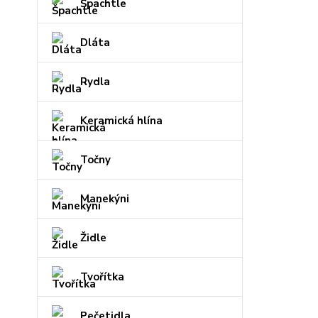
Špachtle
Dláta
Rydla
Keramická hlína
Točny
Manekýni
Židle
Tvořítka
Pečetidla