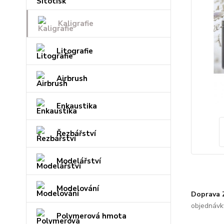
Kaligrafie
Litografie
Airbrush
Enkaustika
Řezbářství
Modelářství
Modelování
Doprava
objednávk
Polymerová hmota