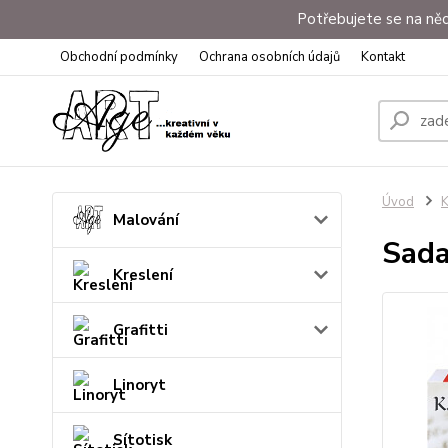
Potřebujete se na něc
Obchodní podmínky
Ochrana osobních údajů
Kontakt
Úvod
K
Malování
Sada
Kreslení
Grafitti
Linoryt
Sítotisk