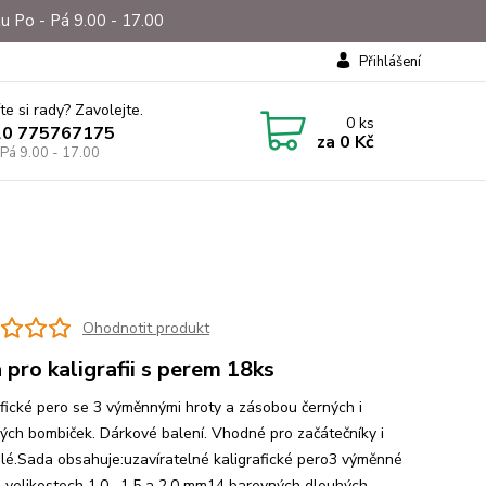
u Po - Pá 9.00 - 17.00
Přihlášení
te si rady? Zavolejte.
0
ks
20 775767175
za
0 Kč
 Pá 9.00 - 17.00
Ohodnotit produkt
 pro kaligrafii s perem 18ks
afické pero se 3 výměnnými hroty a zásobou černých i
ých bombiček. Dárkové balení. Vhodné pro začátečníky i
ilé.Sada obsahuje:uzavíratelné kaligrafické pero3 výměnné
o velikostech 1,0 , 1,5 a 2,0 mm14 barevných dlouhých