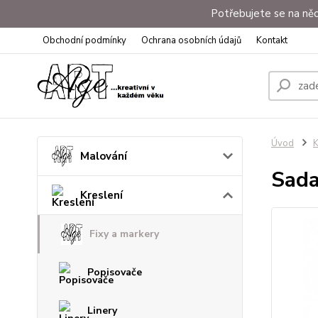
Potřebujete se na něc
Obchodní podmínky
Ochrana osobních údajů
Kontakt
Úvod
K
Malování
Sada
Kreslení
Fixy a markery
Popisovače
Linery