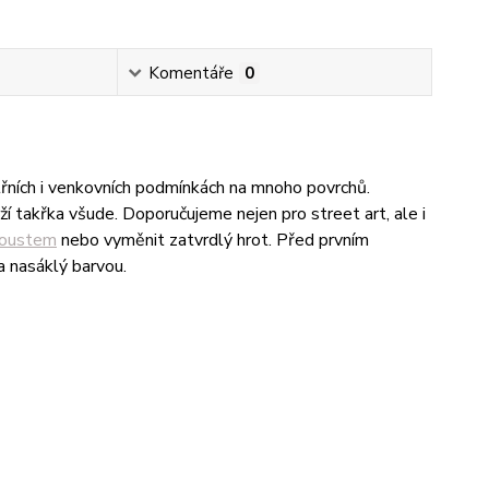
Komentáře
0
řních i venkovních podmínkách na mnoho povrchů.
ží takřka všude. Doporučujeme nejen pro street art, ale i
koustem
nebo vyměnit
zatvrdlý
hrot. Před prvním
a nasáklý barvou.