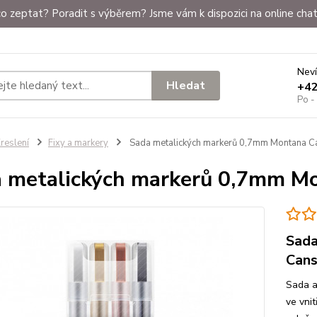
o zeptat? Poradit s výběrem? Jsme vám k dispozici na online chat
Neví
Hledat
+4
Po -
reslení
Fixy a markery
Sada metalických markerů 0,7mm Montana C
 metalických markerů 0,7mm M
Sada
Can
Sada a
ve vni