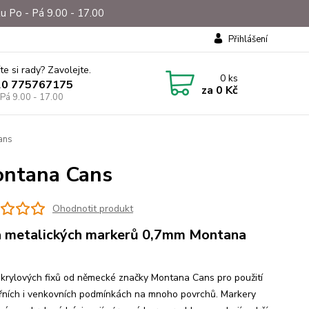
u Po - Pá 9.00 - 17.00
Přihlášení
te si rady? Zavolejte.
0
ks
20 775767175
za
0 Kč
 Pá 9.00 - 17.00
ans
ontana Cans
Ohodnotit produkt
 metalických markerů 0,7mm Montana
s
krylových fixů od německé značky Montana Cans pro použití
třních i venkovních podmínkách na mnoho povrchů. Markery