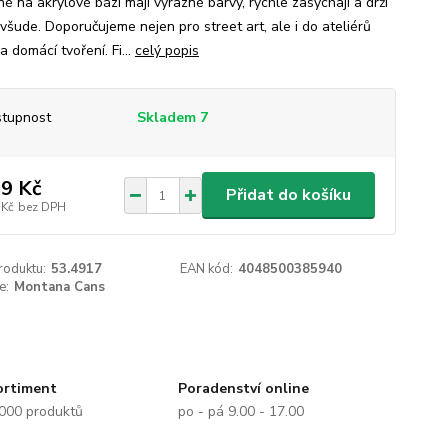
é na akrylové bázi mají výrazné barvy, rychle zasychají a drží
všude. Doporučujeme nejen pro street art, ale i do ateliérů
 domácí tvoření. Fi...
celý popis
tupnost
Skladem 7
9 Kč
Přidat do košíku
 Kč
bez DPH
roduktu:
53.4917
EAN kód:
4048500385940
e:
Montana Cans
ortiment
Poradenství online
.000 produktů
po - pá 9.00 - 17.00