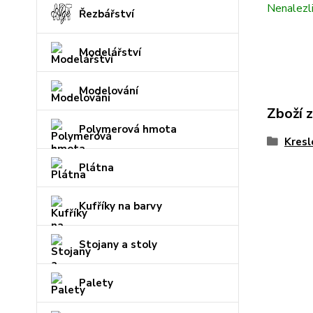
Nenalezl
Řezbářství
Modelářství
Modelování
Zboží 
Polymerová hmota
Kresl
Plátna
Kufříky na barvy
Stojany a stoly
Palety