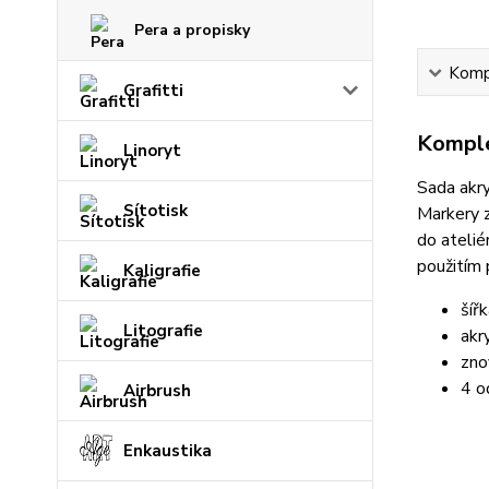
Pera a propisky
Kompl
Grafitti
Komple
Linoryt
Sada akry
Sítotisk
Markery z
do atelié
použitím 
Kaligrafie
šíř
Litografie
akr
zno
4 o
Airbrush
Enkaustika