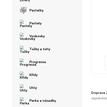
Pastelky
Pastely
Voskovky
Tužky a tuhy
Progressa
Křídy
Uhly
Doprava
objednávk
Perka a násadky