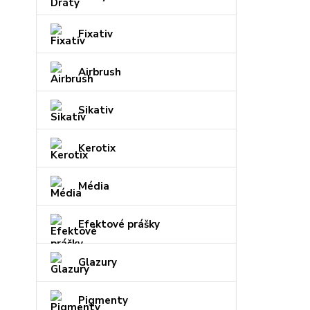
Fixativ
Airbrush
Sikativ
Kerotix
Média
Efektové prášky
Glazury
Pigmenty