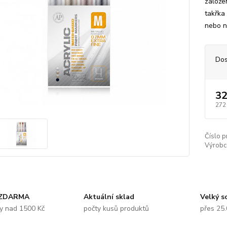
založen
takřka 
nebo na
Dos
32
272
Číslo p
Výrobc
 ZDARMA
Aktuální sklad
Velký s
y nad 1500 Kč
počty kusů produktů
přes 25