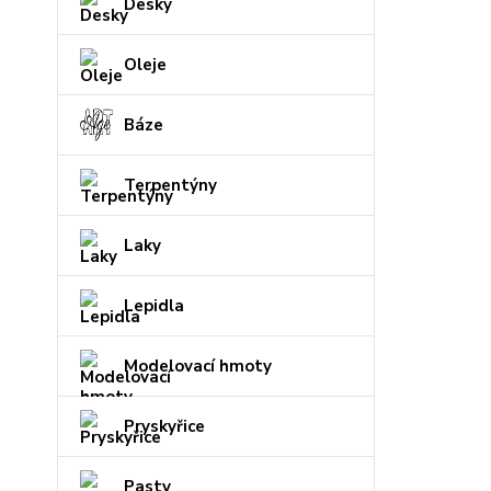
Desky
Oleje
Báze
Terpentýny
Laky
Lepidla
Modelovací hmoty
Pryskyřice
Pasty