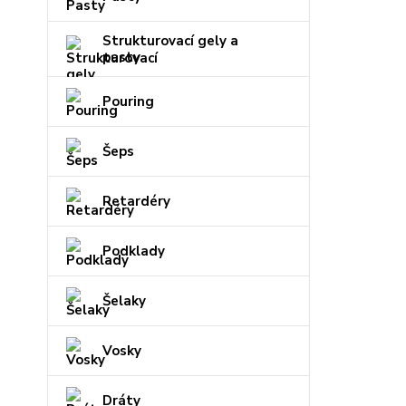
Strukturovací gely a
pasty
Pouring
Šeps
Retardéry
Podklady
Šelaky
Vosky
Dráty