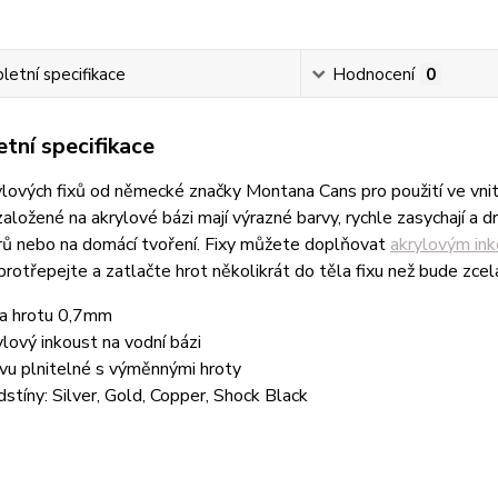
etní specifikace
Hodnocení
0
tní specifikace
lových fixů
od německé značky Montana Cans pro použití ve vnit
aložené na akrylové bázi mají výrazné barvy, rychle zasychají a dr
rů nebo na domácí tvoření.
Fixy můžete doplňovat
akrylovým in
protřepejte a zatlačte hrot několikrát do těla fixu než bude zcel
ka hrotu 0,7mm
ylový inkoust na vodní bázi
vu plnitelné s výměnnými hroty
dstíny: Silver, Gold, Copper, Shock Black