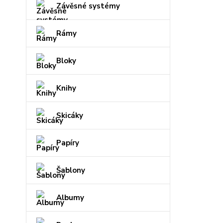
Závěsné systémy
Rámy
Bloky
Knihy
Skicáky
Papíry
Šablony
Albumy