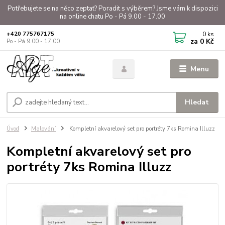
Potřebujete se na něco zeptat? Poradit s výběrem? Jsme vám k dispozici
na online chatu Po - Pá 9.00 - 17.00
0
ks
+420 775767175
za
0 Kč
Po - Pá 9.00 - 17.00
Menu
Hledat
Úvod
Malování
Kompletní akvarelový set pro portréty 7ks Romina Illuzz
Kompletní akvarelový set pro
portréty 7ks Romina Illuzz