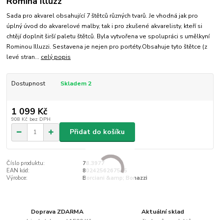
Romina Illuzz
Sada pro akvarel obsahující 7 štětců různých tvarů. Je vhodná jak pro
úplný úvod do akvarelové malby, tak i pro zkušené akvarelisty, kteří si
chtějí doplnit širší paletu štětců. Byla vytvořena ve spolupráci s umělkyní
Rominou Illuzzi. Sestavena je nejen pro portéty.Obsahuje tyto štětce (z
levé stran...
celý popis
Dostupnost
Skladem 2
1 099 Kč
908 Kč
bez DPH
Přidat do košíku
Číslo produktu:
78.3977
EAN kód:
8024256267545
Výrobce:
Borciani &amp; Bonazzi
Doprava ZDARMA
Aktuální sklad