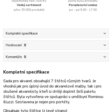
objednávky nad 1500 Kč
počty kusů produktů
Velký sortiment
Poradenství online
přes 25.000 produktů
po - pá 9.00 - 17.00
Kompletní specifikace
Hodnocení
0
Komentáře
0
Kompletní specifikace
Sada pro akvarel obsahující 7 štětců různých tvarů. Je
vhodná jak pro úplný úvod do akvarelové malby, tak i pro
zkušené akvarelisty, kteří si chtějí doplnit širší paletu
štětců. Byla vytvořena ve spolupráci s umělkyní Rominou
Illuzzi. Sestavena je nejen pro portéty.
Obsahuje tyto štětce (z levé strany):