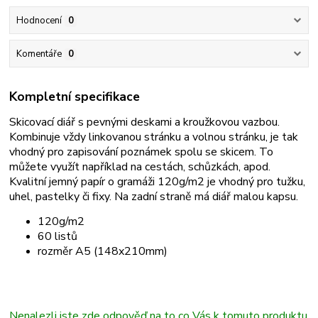
Hodnocení
0
Komentáře
0
Kompletní specifikace
Skicovací diář s pevnými deskami a kroužkovou vazbou.
Kombinuje vždy linkovanou stránku a volnou stránku, je tak
vhodný pro zapisování poznámek spolu se skicem. To
můžete využít například na cestách, schůzkách, apod.
Kvalitní jemný papír o gramáži 120g/m2 je vhodný pro tužku,
uhel, pastelky či fixy. Na zadní straně má diář malou kapsu.
120g/m2
60 listů
rozměr A5 (148x210mm)
Nenalezli jste zde odpověď na to co Vás k tomuto produktu