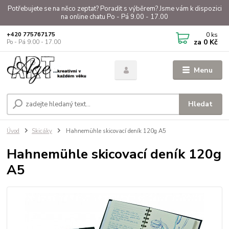
Potřebujete se na něco zeptat? Poradit s výběrem? Jsme vám k dispozici
na online chatu Po - Pá 9.00 - 17.00
0
ks
+420 775767175
za
0 Kč
Po - Pá 9.00 - 17.00
Menu
Hledat
Úvod
Skicáky
Hahnemühle skicovací deník 120g A5
Hahnemühle skicovací deník 120g
A5