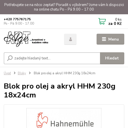
Potřebujete se na něco zeptat? Poradit s výběrem? Jsme vám k dispozici
na online chatu Po - Pá 9.00 - 17.00
0
ks
+420 775767175
za
0 Kč
Po - Pá 9.00 - 17.00
Menu
Hledat
Úvod
Bloky
Blok pro olej a akryl HHM 230g 18x24cm
Blok pro olej a akryl HHM 230g
18x24cm