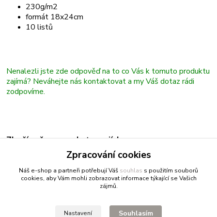
230g/m2
formát 18x24cm
10 listů
Nenalezli jste zde odpověď na to co Vás k tomuto produktu
zajímá? Neváhejte nás kontaktovat a my Váš dotaz rádi
zodpovíme.
Zboží zařazeno v kategoriích
Zpracování cookies
Bloky
Náš e-shop a partneři potřebují Váš
souhlas
s použitím souborů
cookies, aby Vám mohli zobrazovat informace týkající se Vašich
zájmů.
Fitnessio.cz
- vše pro fitness
Profitpsa.cz
- vše pro psy
Souhlasím
Nastavení
Bestgreen.cz
- ječmen a chlorella