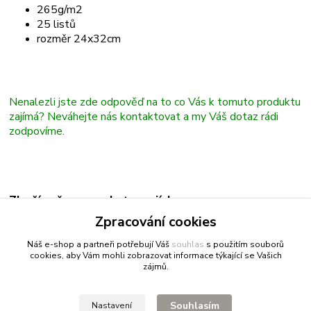
265g/m2
25 listů
rozměr 24x32cm
Nenalezli jste zde odpověď na to co Vás k tomuto produktu
zajímá? Neváhejte nás kontaktovat a my Váš dotaz rádi
zodpovíme.
Zboží zařazeno v kategoriích
Zpracování cookies
Bloky
Náš e-shop a partneři potřebují Váš
souhlas
s použitím souborů
cookies, aby Vám mohli zobrazovat informace týkající se Vašich
zájmů.
Fitnessio.cz
- vše pro fitness
Profitpsa.cz
- vše pro psy
Souhlasím
Nastavení
Bestgreen.cz
- ječmen a chlorella