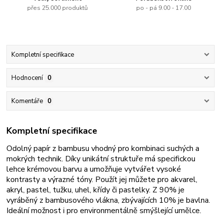
přes 25.000 produktů
po - pá 9.00 - 17.00
Kompletní specifikace
Hodnocení
0
Komentáře
0
Kompletní specifikace
Odolný papír z bambusu vhodný pro kombinaci suchých a
mokrých technik. Díky unikátní struktuře má specifickou
lehce krémovou barvu a umožňuje vytvářet vysoké
kontrasty a výrazné tóny. Použít jej můžete pro akvarel,
akryl, pastel, tužku, uhel, křídy či pastelky.
Z 90% je
vyráběný z bambusového vlákna, zbývajících 10
% je bavlna.
Id
eální možnost i pro environmentálně smýšlející umělce.