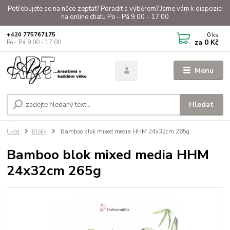
Potřebujete se na něco zeptat? Poradit s výběrem? Jsme vám k dispozici
na online chatu Po - Pá 9.00 - 17.00
0
ks
+420 775767175
za
0 Kč
Po - Pá 9.00 - 17.00
Menu
Hledat
Úvod
Bloky
Bamboo blok mixed media HHM 24x32cm 265g
Bamboo blok mixed media HHM
24x32cm 265g