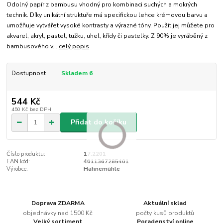
Odolný papír z bambusu vhodný pro kombinaci suchých a mokrých
technik. Díky unikátní struktuře má specifickou lehce krémovou barvu a
umožňuje vytvářet vysoké kontrasty a výrazné tóny. Použít jej můžete pro
akvarel, akryl, pastel, tužku, uhel, křídy či pastelky. Z 90% je vyráběný z
bambusového v...
celý popis
Dostupnost
Skladem 6
544 Kč
450 Kč
bez DPH
Přidat do košíku
Číslo produktu:
17.2201
EAN kód:
4011367285401
Výrobce:
Hahnemühle
Doprava ZDARMA
Aktuální sklad
objednávky nad 1500 Kč
počty kusů produktů
Velký sortiment
Poradenství online