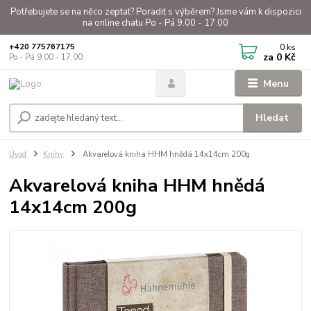
Potřebujete se na něco zeptat? Poradit s výběrem? Jsme vám k dispozici
na online chatu Po - Pá 9.00 - 17.00
0
ks
+420 775767175
za
0 Kč
Po - Pá 9.00 - 17.00
Menu
Hledat
Úvod
Knihy
Akvarelová kniha HHM hnědá 14x14cm 200g
Akvarelová kniha HHM hnědá
14x14cm 200g