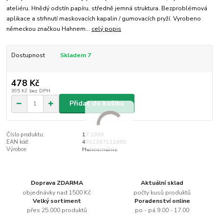
ateliéru. Hnědý odstín papíru, středně jemná struktura. Bezproblémová
aplikace a strhnutí maskovacích kapalin / gumovacích pryží. Vyrobeno
německou značkou Hahnem...
celý popis
Dostupnost
Skladem 7
478 Kč
395 Kč
bez DPH
Přidat do košíku
Číslo produktu:
17.1968
EAN kód:
4011367111885
Výrobce:
Hahnemühle
Doprava ZDARMA
Aktuální sklad
objednávky nad 1500 Kč
počty kusů produktů
Velký sortiment
Poradenství online
přes 25.000 produktů
po - pá 9.00 - 17.00