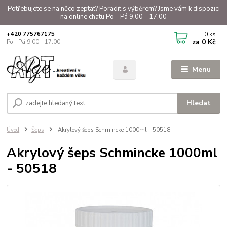
Potřebujete se na něco zeptat? Poradit s výběrem? Jsme vám k dispozici
na online chatu Po - Pá 9.00 - 17.00
0
ks
+420 775767175
za
0 Kč
Po - Pá 9.00 - 17.00
Menu
Hledat
Úvod
Šeps
Akrylový šeps Schmincke 1000ml - 50518
Akrylový šeps Schmincke 1000ml
- 50518