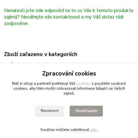
Nenalezli jste zde odpověď na to co Vás k tomuto produktu
zajímá? Neváhejte nás kontaktovat a my Váš dotaz rádi
zodpovíme.
Zboží zařazeno v kategoriích
Šeps
Zpracování cookies
Schmincke
Náš e-shop a partneři potřebují Váš
souhlas
s použitím souborů
cookies, aby Vám mohli zobrazovat informace týkající se Vašich
zájmů.
Fitnessio.cz
- vše pro fitness
Profitpsa.cz
- vše pro psy
Souhlasím
Nastavení
Bestgreen.cz
- ječmen a chlorella
Souhlas můžete odmítnout
zde
.
Vytvořeno na
Eshop-rychle.cz