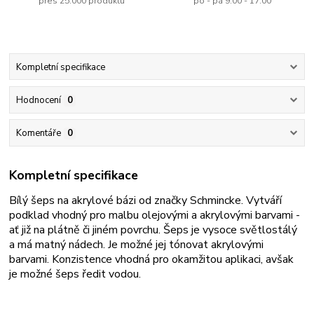
přes 25.000 produktů
po - pá 9.00 - 17.00
Kompletní specifikace
Hodnocení
0
Komentáře
0
Kompletní specifikace
Bílý šeps na akrylové bázi od značky Schmincke. Vytváří
podklad vhodný pro malbu olejovými a akrylovými barvami -
ať již na plátně či jiném povrchu. Šeps je vysoce světlostálý
a má matný nádech. Je možné jej tónovat akrylovými
barvami. Konzistence vhodná pro okamžitou aplikaci, avšak
je možné šeps ředit vodou.