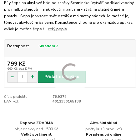
Bílý šeps na akrylové bázi od značky Schmincke. Vytváří podklad vhodný
pro malbu olejovými a akrylovými barvami - ať již na plátně či jiném
povrchu. Šeps je vysoce světlostálý a má matný nádech. Je možné jej
tónovat akrylovými barvami. Konzistence vhodná pro okamžitou aplikaci,
avšak je možné šeps ř...
celý popis
Dostupnost
Skladem 2
799 Kč
660 Kč
bez DPH
Přidat do košíku
Číslo produktu:
76.9274
EAN kód:
4012380165138
Doprava ZDARMA
Aktuální sklad
objednávky nad 1500 Kč
počty kusů produktů
Velký sortiment
Poradenství online